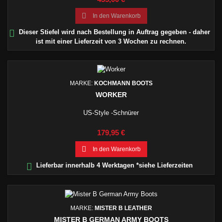

In den Warenkorb

Dieser Stiefel wird nach Bestellung in Auftrag gegeben - daher
ist mit einer Lieferzeit von 3 Wochen zu rechnen.
MARKE:
KOCHMANN BOOTS
WORKER
US-Style -Schnürer
Preis
179,95 €

In den Warenkorb

Lieferbar innerhalb 4 Werktagen *siehe Lieferzeiten
MARKE:
MISTER B LEATHER
MISTER B GERMAN ARMY BOOTS