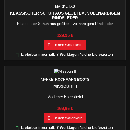
MARKE:
IXS
KLASSISCHER SCHUH AUS GEÖLTEM, VOLLNARBIGEM
RINDSLEDER
Klassischer Schuh aus geöltem, vollnarbigem Rindsleder
Preis
129,95 €

In den Warenkorb

Lieferbar innerhalb 7 Werktagen *siehe Lieferzeiten
MARKE:
KOCHMANN BOOTS
MISSOURI II
Moderner Bikerstiefel
Preis
169,95 €

In den Warenkorb

Lieferbar innerhalb 7 Werktagen *siehe Lieferzeiten