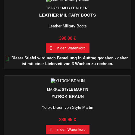
MARKE:
MLG LEATHER
LEATHER MILITARY BOOTS
Leather Military Boots
Preis
390,00 €

In den Warenkorb

Dieser Stiefel wird nach Bestellung in Auftrag gegeben - daher
ist mit einer Lieferzeit von 3 Wochen zu rechnen.
MARKE:
STYLE MARTIN
YU'ROK BRAUN
Yorok Braun von Style Martin
Preis
239,95 €

In den Warenkorb