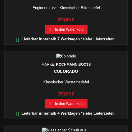
Engineer kurz - Klassischer Bikerstiefel
Preis
229,95 €

In den Warenkorb

Lieferbar innerhalb 7 Werktagen *siehe Lieferzeiten
MARKE:
KOCHMANN BOOTS
COLORADO
Klassischer Westernstiefel
Preis
159,95 €

In den Warenkorb

Lieferbar innerhalb 4 Werktagen *siehe Lieferzeiten