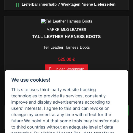

Lieferbar innerhalb 7 Werktagen *siehe Lieferzeiten
MARKE:
MLG LEATHER
TALL LEATHER HARNESS BOOTS
Tell Leather Harness Boots
Preis
525,00 €

In den Warenkorb

Dieser Stiefel wird nach Bestellung in Auftrag gegeben - daher
We use cookies!
ist mit einer Lieferzeit von 3 Wochen zu rechnen.
This site uses third-party website tracking
technologies to provide its services, constantly
BEWERTUNGEN
improve and display advertisements according to
users' interests. I agree to this and can revoke or
SCHREIBEN SIE IHRE BEWERTUNG
Seien Sie der Erste, der
change my consent at any time with effect for the
eine Bewertung schreibt
future.We point out that some tools may transfer data
!
to third countries without an adequate level of data