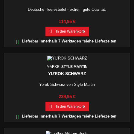
Deutsche Heerestiefel - extrem gute Qualität.
Preis
114,95 €

In den Warenkorb

Lieferbar innerhalb 7 Werktagen *siehe Lieferzeiten
MARKE:
STYLE MARTIN
YU'ROK SCHWARZ
Yorok Schwarz von Style Martin
Preis
239,95 €

In den Warenkorb

Lieferbar innerhalb 7 Werktagen *siehe Lieferzeiten