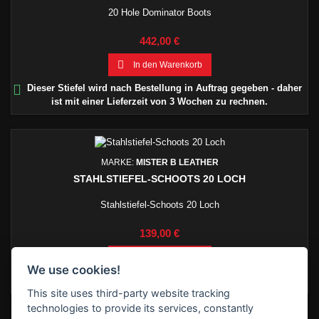
20 Hole Dominator Boots
Preis
442,00 €

In den Warenkorb

Dieser Stiefel wird nach Bestellung in Auftrag gegeben - daher
ist mit einer Lieferzeit von 3 Wochen zu rechnen.
MARKE:
MISTER B LEATHER
STAHLSTIEFEL-SCHOOTS 20 LOCH
Stahlstiefel-Schoots 20 Loch
Preis
139,00 €

In den Warenkorb
We use cookies!

Lieferbar innerhalb 7 Werktagen *siehe Lieferzeiten
This site uses third-party website tracking
technologies to provide its services, constantly
BEWERTUNGEN