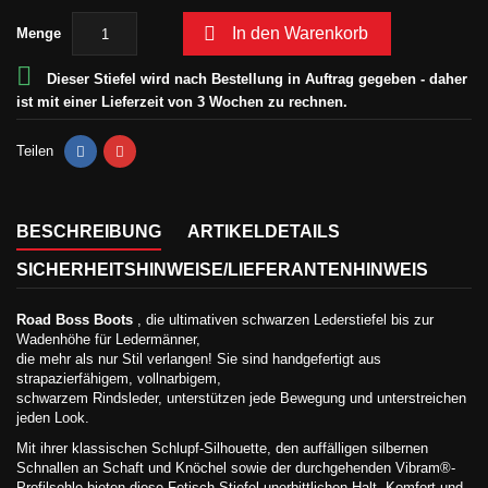

In den Warenkorb
Menge

Dieser Stiefel wird nach Bestellung in Auftrag gegeben - daher
ist mit einer Lieferzeit von 3 Wochen zu rechnen.
Teilen
BESCHREIBUNG
ARTIKELDETAILS
SICHERHEITSHINWEISE/LIEFERANTENHINWEIS
Road Boss Boots
, die ultimativen schwarzen Lederstiefel bis zur
Wadenhöhe für Ledermänner,
die mehr als nur Stil verlangen! Sie sind handgefertigt aus
strapazierfähigem, vollnarbigem,
schwarzem Rindsleder, unterstützen jede Bewegung und unterstreichen
jeden Look.
Mit ihrer klassischen Schlupf-Silhouette, den auffälligen silbernen
Schnallen an Schaft und Knöchel sowie der durchgehenden Vibram®-
Profilsohle bieten diese Fetisch-Stiefel unerbittlichen Halt, Komfort und