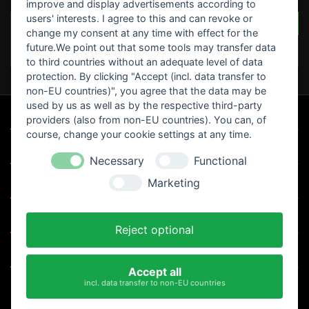
improve and display advertisements according to
users' interests. I agree to this and can revoke or
SCHREIBEN SIE IHRE BEWERTUNG
Seien Sie der Erste, der
change my consent at any time with effect for the
eine Bewertung schreibt
future.We point out that some tools may transfer data
!
to third countries without an adequate level of data
protection. By clicking "Accept (incl. data transfer to
non-EU countries)", you agree that the data may be
used by us as well as by the respective third-party

UNSERE SPEZIALANGEBOTE
providers (also from non-EU countries). You can, of
course, change your cookie settings at any time.

MOTORRAD CLUB`S
Necessary
Functional

Marketing
UNTERNEHMEN

IHR KONTO
Reject optional

KONTAKT
Accept all
incl. data transfer to non-EU countries