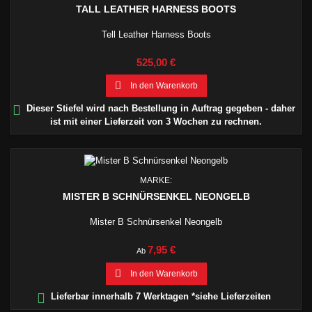
TALL LEATHER HARNESS BOOTS
Tell Leather Harness Boots
Preis
525,00 €

In den Warenkorb

Dieser Stiefel wird nach Bestellung in Auftrag gegeben - daher
ist mit einer Lieferzeit von 3 Wochen zu rechnen.
MARKE:
MISTER B SCHNÜRSENKEL NEONGELB
Mister B Schnürsenkel Neongelb
Preis
7,95 €
Ab

In den Warenkorb

Lieferbar innerhalb 7 Werktagen *siehe Lieferzeiten