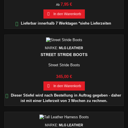
Preis
7,95 €
Ab

In den Warenkorb

Lieferbar innerhalb 7 Werktagen *siehe Lieferzeiten
MARKE:
MLG LEATHER
STREET STRIDE BOOTS
Street Stride Boots
Preis
345,00 €

In den Warenkorb

Dieser Stiefel wird nach Bestellung in Auftrag gegeben - daher
ist mit einer Lieferzeit von 3 Wochen zu rechnen.
MARKE:
MLG LEATHER