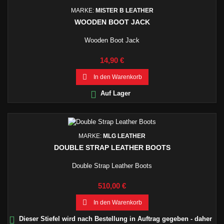
MARKE:
MISTER B LEATHER
WOODEN BOOT JACK
Wooden Boot Jack
Preis
14,90 €

In den Warenkorb

Auf Lager
MARKE:
MLG LEATHER
DOUBLE STRAP LEATHER BOOTS
Double Strap Leather Boots
Preis
510,00 €

In den Warenkorb

Dieser Stiefel wird nach Bestellung in Auftrag gegeben - daher