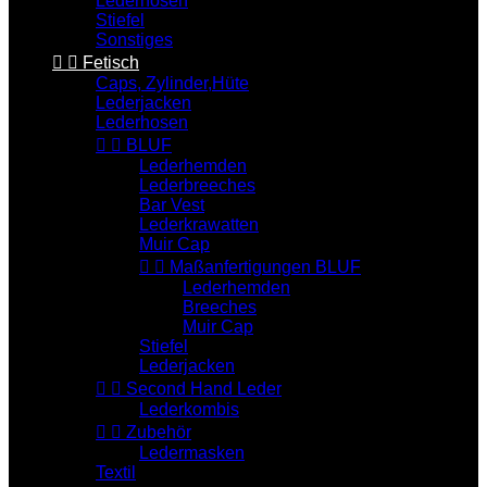
Lederhosen
Stiefel
Sonstiges


Fetisch
Caps, Zylinder,Hüte
Lederjacken
Lederhosen


BLUF
Lederhemden
Lederbreeches
Bar Vest
Lederkrawatten
Muir Cap


Maßanfertigungen BLUF
Lederhemden
Breeches
Muir Cap
Stiefel
Lederjacken


Second Hand Leder
Lederkombis


Zubehör
Ledermasken
Textil