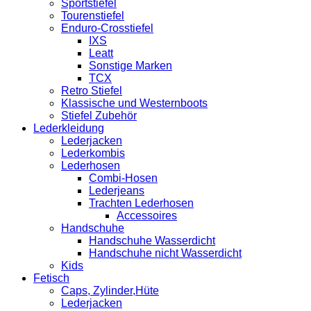
Sportstiefel
Tourenstiefel
Enduro-Crosstiefel
IXS
Leatt
Sonstige Marken
TCX
Retro Stiefel
Klassische und Westernboots
Stiefel Zubehör
Lederkleidung
Lederjacken
Lederkombis
Lederhosen
Combi-Hosen
Lederjeans
Trachten Lederhosen
Accessoires
Handschuhe
Handschuhe Wasserdicht
Handschuhe nicht Wasserdicht
Kids
Fetisch
Caps, Zylinder,Hüte
Lederjacken