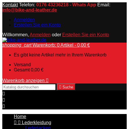
Kontakt
Telefon:
0176 43236218 - Whats App
Email:
info@bike-and-leather.de
Anmelden
Erstellen Sie ein Konto
Willkommen,
Anmelden
oder
Erstellen Sie ein Konto
shopping_cart
Warenkorb:
0
Artikel - 0,00 €
Es gibt keine Artikel mehr in Ihrem Warenkorb
Versand
Gesamt
0,00 €
Warenkorb anzeigen


Suche



Home


Lederkleidung
Lederjacken