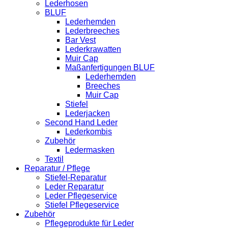
Lederhosen
BLUF
Lederhemden
Lederbreeches
Bar Vest
Lederkrawatten
Muir Cap
Maßanfertigungen BLUF
Lederhemden
Breeches
Muir Cap
Stiefel
Lederjacken
Second Hand Leder
Lederkombis
Zubehör
Ledermasken
Textil
Reparatur / Pflege
Stiefel-Reparatur
Leder Reparatur
Leder Pflegeservice
Stiefel Pflegeservice
Zubehör
Pflegeprodukte für Leder