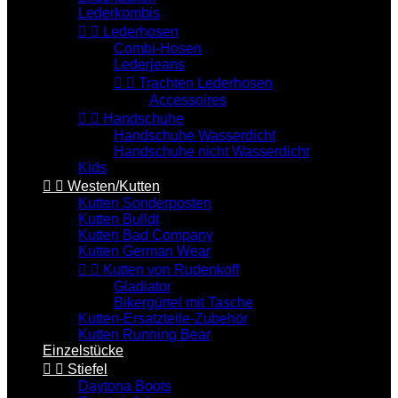
Lederkombis


Lederhosen
Combi-Hosen
Lederjeans


Trachten Lederhosen
Accessoires


Handschuhe
Handschuhe Wasserdicht
Handschuhe nicht Wasserdicht
Kids


Westen/Kutten
Kutten Sonderposten
Kutten Bulldt
Kutten Bad Company
Kutten German Wear


Kutten von Rudenkoff
Gladiator
Bikergürtel mit Tasche
Kutten-Ersatzteile-Zubehör
Kutten Running Bear
Einzelstücke


Stiefel
Daytona Boots