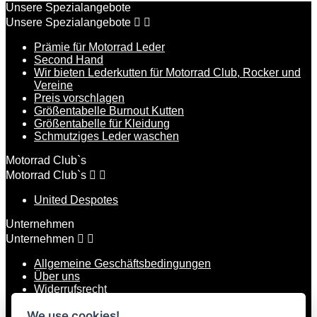
Unsere Spezialangebote
Unsere Spezialangebote


Prämie für Motorrad Leder
Second Hand
Wir bieten Lederkutten für Motorrad Club, Rocker und
Vereine
Preis vorschlagen
Größentabelle Burnout Kutten
Größentabelle für Kleidung
Schmutziges Leder waschen
Motorrad Club`s
Motorrad Club`s


United Despotes
Unternehmen
Unternehmen


Allgemeine Geschäftsbedingungen
Über uns
Widerrufsrecht
Datenschutz
Versand und Zahlung
We use cookies!