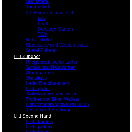
Sportstiefel
Tourenstiefel


Enduro-Crosstiefel
IXS
Leatt
Sonstige Marken
TCX
Retro Stiefel
Klassische und Westernboots
Stiefel Zubehör


Zubehör
Pflegeprodukte für Leder
Schals und Halswärmer
Sturmhauben
Sonstiges
Leder Bauchtaschen
Ledergürtel
Satteltaschen aus Leder
Trucker und Biker Wallets
Handyhalterungen und Hüllen
Tassen und Bierkrüge


Second Hand
Lederkombis
Lederjacken