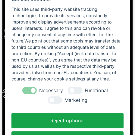
Lieferzeiten*
This site uses third-party website tracking
Klarna Zahlungsbedingungen
Impressum
technologies to provide its services, constantly
Kontakt
improve and display advertisements according to
users' interests. I agree to this and can revoke or
Ihr Konto
change my consent at any time with effect for the
Ihr Konto


future.We point out that some tools may transfer data
to third countries without an adequate level of data
Persönliche Infos
Warenrücksendungen
protection. By clicking "Accept (incl. data transfer to
Bestellungen
non-EU countries)", you agree that the data may be
Rechnungskorrekturen
used by us as well as by the respective third-party
Adressen
providers (also from non-EU countries). You can, of
Gutscheine
course, change your cookie settings at any time.
Bestellung widerrufen
Necessary
Functional
Kontakt
Kontakt


Marketing
bike-and-leather.de
Vohbühlweg 18
Reject optional
73441 Bopfingen