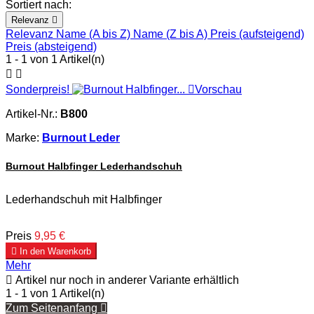
Sortiert nach:
Relevanz

Relevanz
Name (A bis Z)
Name (Z bis A)
Preis (aufsteigend)
Preis (absteigend)
1 - 1 von 1 Artikel(n)


Sonderpreis!

Vorschau
Artikel-Nr.:
B800
Marke:
Burnout Leder
Burnout Halbfinger Lederhandschuh
Lederhandschuh mit Halbfinger
Preis
9,95 €

In den Warenkorb
Mehr

Artikel nur noch in anderer Variante erhältlich
1 - 1 von 1 Artikel(n)
Zum Seitenanfang
