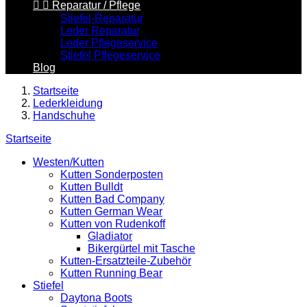


Reparatur / Pflege
Stiefel-Reparatur
Leder Reparatur
Leder Pflegeservice
Stiefel Pflegeservice
Blog
Startseite
Lederkleidung
Handschuhe
Startseite
Westen/Kutten
Kutten Sonderposten
Kutten Bulldt
Kutten Bad Company
Kutten German Wear
Kutten von Rudenkoff
Gladiator
Bikergürtel mit Tasche
Kutten-Ersatzteile-Zubehör
Kutten Running Bear
Stiefel
Daytona Boots