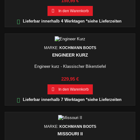
Preis
159,95 €

In den Warenkorb

Lieferbar innerhalb 4 Werktagen *siehe Lieferzeiten
MARKE:
KOCHMANN BOOTS
ENGINEER KURZ
Engineer kurz - Klassischer Bikerstiefel
Preis
229,95 €

In den Warenkorb

Lieferbar innerhalb 7 Werktagen *siehe Lieferzeiten
MARKE:
KOCHMANN BOOTS
MISSOURI II