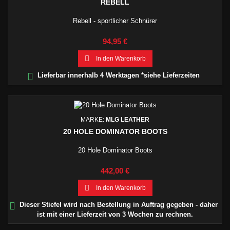
REBELL
Rebell - sportlicher Schnürer
Preis
94,95 €

In den Warenkorb

Lieferbar innerhalb 4 Werktagen *siehe Lieferzeiten
MARKE:
MLG LEATHER
20 HOLE DOMINATOR BOOTS
20 Hole Dominator Boots
Preis
442,00 €

In den Warenkorb

Dieser Stiefel wird nach Bestellung in Auftrag gegeben - daher
ist mit einer Lieferzeit von 3 Wochen zu rechnen.