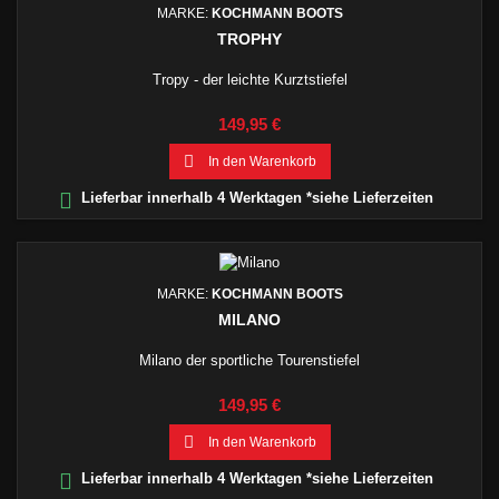
MARKE:
KOCHMANN BOOTS
TROPHY
Tropy - der leichte Kurztstiefel
Preis
149,95 €

In den Warenkorb

Lieferbar innerhalb 4 Werktagen *siehe Lieferzeiten
MARKE:
KOCHMANN BOOTS
MILANO
Milano der sportliche Tourenstiefel
Preis
149,95 €

In den Warenkorb

Lieferbar innerhalb 4 Werktagen *siehe Lieferzeiten