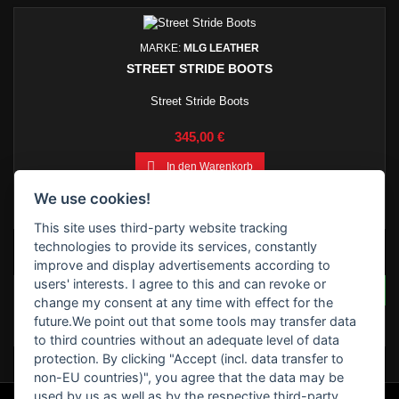
MARKE:
MLG LEATHER
STREET STRIDE BOOTS
Street Stride Boots
Preis
345,00 €

In den Warenkorb

Dieser Stiefel wird nach Bestellung in Auftrag gegeben - daher
We use cookies!
ist mit einer Lieferzeit von 3 Wochen zu rechnen.
This site uses third-party website tracking
technologies to provide its services, constantly
BEWERTUNGEN
improve and display advertisements according to
users' interests. I agree to this and can revoke or
SCHREIBEN SIE IHRE BEWERTUNG
Seien Sie der Erste, der
change my consent at any time with effect for the
eine Bewertung schreibt
future.We point out that some tools may transfer data
!
to third countries without an adequate level of data
protection. By clicking "Accept (incl. data transfer to
non-EU countries)", you agree that the data may be
used by us as well as by the respective third-party