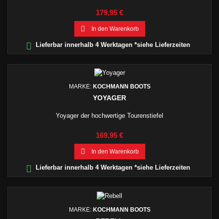
Preis
179,95 €

In den Warenkorb

Lieferbar innerhalb 4 Werktagen *siehe Lieferzeiten
MARKE:
KOCHMANN BOOTS
YOYAGER
Yoyager der hochwertige Tourenstiefel
Preis
169,95 €

In den Warenkorb

Lieferbar innerhalb 4 Werktagen *siehe Lieferzeiten
MARKE:
KOCHMANN BOOTS