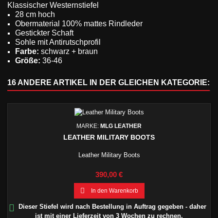
Klassischer Westernstiefel
28 cm hoch
Obermaterial 100% mattes Rindleder
Gestickter Schaft
Sohle mit Antirutschprofil
Farbe:
schwarz + braun
Größe:
36-
46
16 ANDERE ARTIKEL IN DER GLEICHEN KATEGORIE:
MARKE:
MLG LEATHER
LEATHER MILITARY BOOTS
Leather Military Boots
Preis
390,00 €

In den Warenkorb

Dieser Stiefel wird nach Bestellung in Auftrag gegeben - daher
ist mit einer Lieferzeit von 3 Wochen zu rechnen.