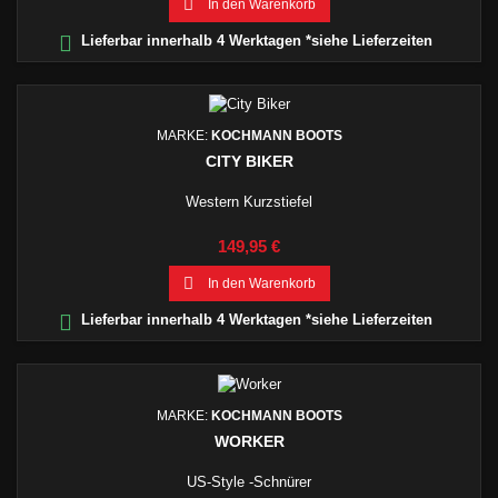

In den Warenkorb

Lieferbar innerhalb 4 Werktagen *siehe Lieferzeiten
MARKE:
KOCHMANN BOOTS
CITY BIKER
Western Kurzstiefel
Preis
149,95 €

In den Warenkorb

Lieferbar innerhalb 4 Werktagen *siehe Lieferzeiten
MARKE:
KOCHMANN BOOTS
WORKER
US-Style -Schnürer