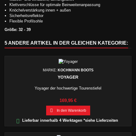
Klettverschlüsse für optimale Beinweitenanpassung
Knöchelverstärkung innen + außen
Sicherheitsreflektor
Flexible Profilsohle
Größe: 32 - 39
5 ANDERE ARTIKEL IN DER GLEICHEN KATEGORIE:
MARKE:
KOCHMANN BOOTS
YOYAGER
Yoyager der hochwertige Tourenstiefel
Preis
169,95 €

In den Warenkorb

Lieferbar innerhalb 4 Werktagen *siehe Lieferzeiten