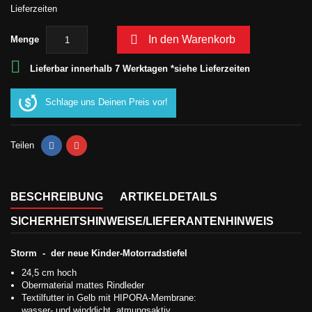
Lieferzeiten

In den Warenkorb
Menge

Lieferbar innerhalb 7 Werktagen *siehe Lieferzeiten
Schlage uns Deinen Preis vor!
Teilen
BESCHREIBUNG
ARTIKELDETAILS
SICHERHEITSHINWEISE/LIEFERANTENHINWEIS
Storm - der neue Kinder-Motorradstiefel
24,5 cm hoch
Obermaterial mattes Rindleder
Textilfutter in Gelb mit HIPORA-Membrane:
wasser- und winddicht, atmungsaktiv