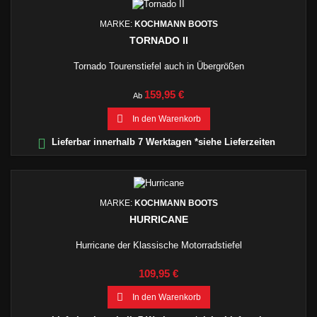
MARKE:
KOCHMANN BOOTS
TORNADO II
Tornado Tourenstiefel auch in Übergrößen
Preis
159,95 €
Ab

In den Warenkorb

Lieferbar innerhalb 7 Werktagen *siehe Lieferzeiten
MARKE:
KOCHMANN BOOTS
HURRICANE
Hurricane der Klassische Motorradstiefel
Preis
109,95 €

In den Warenkorb