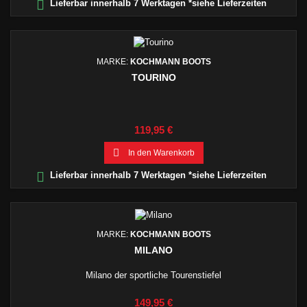

Lieferbar innerhalb 7 Werktagen *siehe Lieferzeiten
MARKE:
KOCHMANN BOOTS
TOURINO
Preis
119,95 €

In den Warenkorb

Lieferbar innerhalb 7 Werktagen *siehe Lieferzeiten
MARKE:
KOCHMANN BOOTS
MILANO
Milano der sportliche Tourenstiefel
Preis
149,95 €