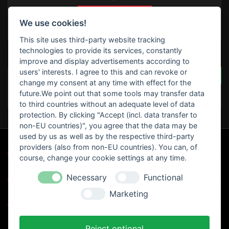

In den Warenkorb
We use cookies!

Lieferbar innerhalb 4 Werktagen *siehe Lieferzeiten
This site uses third-party website tracking
technologies to provide its services, constantly
BEWERTUNGEN
improve and display advertisements according to
users' interests. I agree to this and can revoke or
SCHREIBEN SIE IHRE BEWERTUNG
Seien Sie der Erste, der
change my consent at any time with effect for the
eine Bewertung schreibt
future.We point out that some tools may transfer data
!
to third countries without an adequate level of data
protection. By clicking "Accept (incl. data transfer to
non-EU countries)", you agree that the data may be
used by us as well as by the respective third-party

UNSERE SPEZIALANGEBOTE
providers (also from non-EU countries). You can, of
course, change your cookie settings at any time.

MOTORRAD CLUB`S
Necessary
Functional

Marketing
UNTERNEHMEN

IHR KONTO
Reject optional