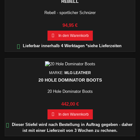
REBELL
Rebell - sportlicher Schnürer
Preis
94,95 €

In den Warenkorb

Lieferbar innerhalb 4 Werktagen *siehe Lieferzeiten
MARKE:
MLG LEATHER
20 HOLE DOMINATOR BOOTS
20 Hole Dominator Boots
Preis
442,00 €

In den Warenkorb

Dieser Stiefel wird nach Bestellung in Auftrag gegeben - daher
ist mit einer Lieferzeit von 3 Wochen zu rechnen.