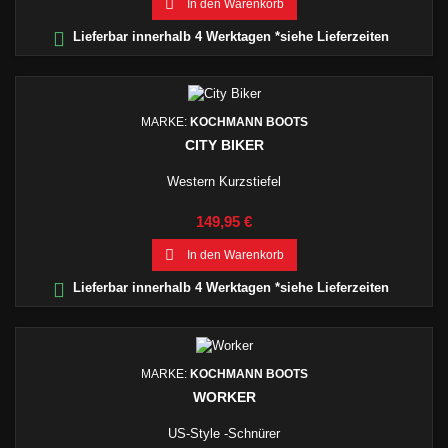

In den Warenkorb

Lieferbar innerhalb 4 Werktagen *siehe Lieferzeiten
MARKE:
KOCHMANN BOOTS
CITY BIKER
Western Kurzstiefel
Preis
149,95 €

In den Warenkorb

Lieferbar innerhalb 4 Werktagen *siehe Lieferzeiten
MARKE:
KOCHMANN BOOTS
WORKER
US-Style -Schnürer