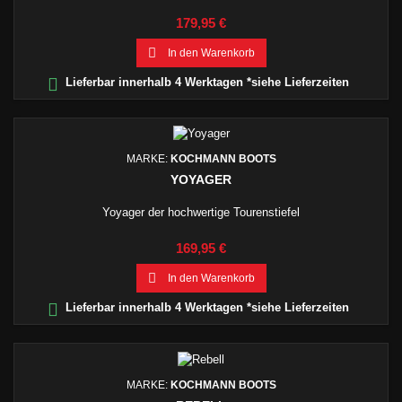
Preis
179,95 €

In den Warenkorb

Lieferbar innerhalb 4 Werktagen *siehe Lieferzeiten
MARKE:
KOCHMANN BOOTS
YOYAGER
Yoyager der hochwertige Tourenstiefel
Preis
169,95 €

In den Warenkorb

Lieferbar innerhalb 4 Werktagen *siehe Lieferzeiten
MARKE:
KOCHMANN BOOTS