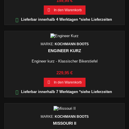
Preis
159,95 €

In den Warenkorb

Lieferbar innerhalb 4 Werktagen *siehe Lieferzeiten
MARKE:
KOCHMANN BOOTS
ENGINEER KURZ
Engineer kurz - Klassischer Bikerstiefel
Preis
229,95 €

In den Warenkorb

Lieferbar innerhalb 7 Werktagen *siehe Lieferzeiten
MARKE:
KOCHMANN BOOTS
MISSOURI II