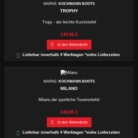
MARKE:
KOCHMANN BOOTS
TROPHY
Tropy - der leichte Kurztstiefel
Preis
149,95 €

In den Warenkorb

Lieferbar innerhalb 4 Werktagen *siehe Lieferzeiten
MARKE:
KOCHMANN BOOTS
MILANO
Milano der sportliche Tourenstiefel
Preis
149,95 €

In den Warenkorb

Lieferbar innerhalb 4 Werktagen *siehe Lieferzeiten