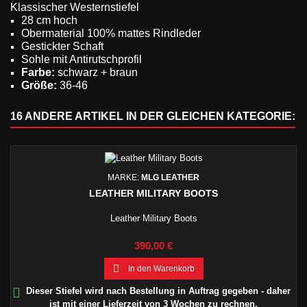
Klassischer Westernstiefel
28 cm hoch
Obermaterial 100% mattes Rindleder
Gestickter Schaft
Sohle mit Antirutschprofil
Farbe:
schwarz + braun
Größe:
36-
46
16 ANDERE ARTIKEL IN DER GLEICHEN KATEGORIE:
MARKE:
MLG LEATHER
LEATHER MILITARY BOOTS
Leather Military Boots
Preis
390,00 €

In den Warenkorb

Dieser Stiefel wird nach Bestellung in Auftrag gegeben - daher
ist mit einer Lieferzeit von 3 Wochen zu rechnen.