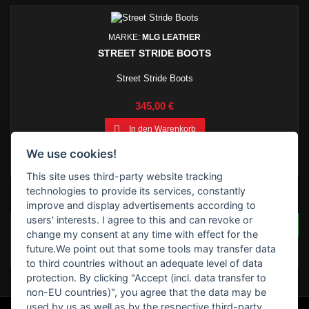
MARKE:
MLG LEATHER
STREET STRIDE BOOTS
Street Stride Boots
Preis
345,00 €

In den Warenkorb

Dieser Stiefel wird nach Bestellung in Auftrag gegeben - daher
We use cookies!
ist mit einer Lieferzeit von 3 Wochen zu rechnen.
This site uses third-party website tracking
technologies to provide its services, constantly
BEWERTUNGEN
improve and display advertisements according to
users' interests. I agree to this and can revoke or
SCHREIBEN SIE IHRE BEWERTUNG
Seien Sie der Erste, der
change my consent at any time with effect for the
eine Bewertung schreibt
future.We point out that some tools may transfer data
!
to third countries without an adequate level of data
protection. By clicking "Accept (incl. data transfer to
non-EU countries)", you agree that the data may be
used by us as well as by the respective third-party