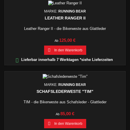
MARKE:
RUNNING BEAR
LEATHER RANGER II
Leather Ranger II - die Bikerweste aus Glattleder
Preis
125,00 €
Ab

In den Warenkorb

Lieferbar innerhalb 7 Werktagen *siehe Lieferzeiten
MARKE:
RUNNING BEAR
SCHAFSLEDERWESTE "TIM"
TIM - die Bikerweste aus Schafsleder - Glattleder
Preis
85,00 €
Ab

In den Warenkorb