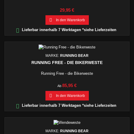
Preis
29,95 €

In den Warenkorb

Lieferbar innerhalb 7 Werktagen *siehe Lieferzeiten
MARKE:
RUNNING BEAR
RUNNING FREE - DIE BIKERWESTE
Running Free - die Bikerweste
Preis
85,95 €
Ab

In den Warenkorb

Lieferbar innerhalb 7 Werktagen *siehe Lieferzeiten
MARKE:
RUNNING BEAR