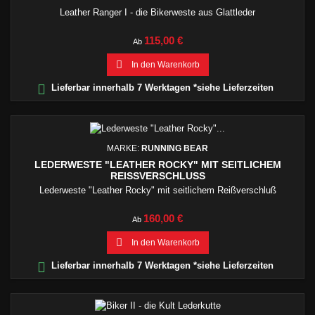
Leather Ranger I - die Bikerweste aus Glattleder
Preis
115,00 €
Ab

In den Warenkorb

Lieferbar innerhalb 7 Werktagen *siehe Lieferzeiten
MARKE:
RUNNING BEAR
LEDERWESTE "LEATHER ROCKY" MIT SEITLICHEM
REISSVERSCHLUSS
Lederweste "Leather Rocky" mit seitlichem Reißverschluß
Preis
160,00 €
Ab

In den Warenkorb

Lieferbar innerhalb 7 Werktagen *siehe Lieferzeiten