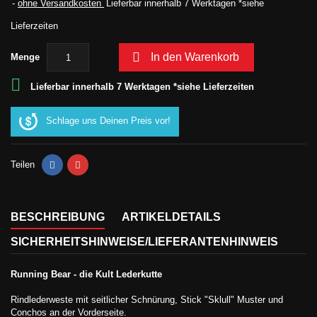
ohne Versandkosten
Lieferbar innerhalb 7 Werktagen *siehe
Lieferzeiten

In den Warenkorb
Menge

Lieferbar innerhalb 7 Werktagen *siehe Lieferzeiten
Schlage uns Deinen Preis vor!
Teilen
BESCHREIBUNG
ARTIKELDETAILS
SICHERHEITSHINWEISE/LIEFERANTENHINWEIS
Running Bear - die Kult Lederkutte
Rindlederweste mit seitlicher Schnürung, Stick "Sklull" Muster und
Conchos an der Vorderseite.