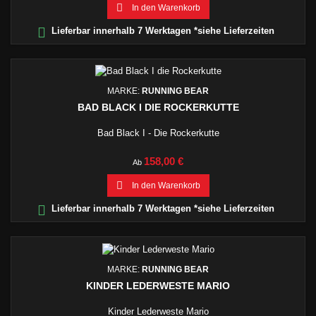

In den Warenkorb

Lieferbar innerhalb 7 Werktagen *siehe Lieferzeiten
MARKE:
RUNNING BEAR
BAD BLACK I DIE ROCKERKUTTE
Bad Black I - Die Rockerkutte
Preis
158,00 €
Ab

In den Warenkorb

Lieferbar innerhalb 7 Werktagen *siehe Lieferzeiten
MARKE:
RUNNING BEAR
KINDER LEDERWESTE MARIO
Kinder Lederweste Mario