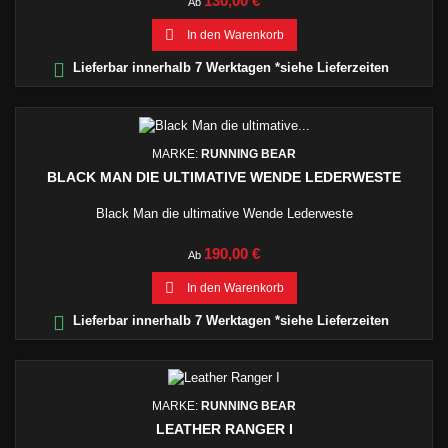
130,00 €
Ab

In den Warenkorb

Lieferbar innerhalb 7 Werktagen *siehe Lieferzeiten
MARKE:
RUNNING BEAR
BLACK MAN DIE ULTIMATIVE WENDE LEDERWESTE
Black Man die ultimative Wende Lederweste
Preis
190,00 €
Ab

In den Warenkorb

Lieferbar innerhalb 7 Werktagen *siehe Lieferzeiten
MARKE:
RUNNING BEAR
LEATHER RANGER I