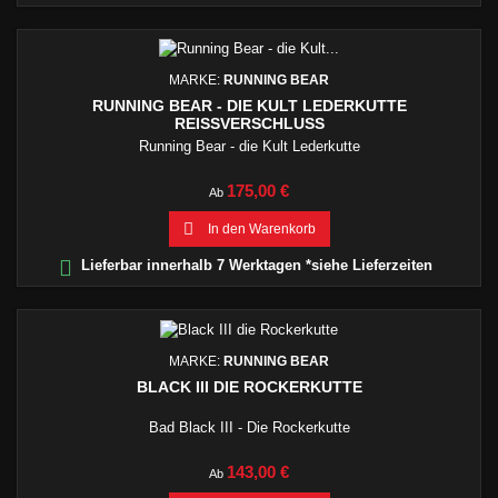
MARKE:
RUNNING BEAR
RUNNING BEAR - DIE KULT LEDERKUTTE
REISSVERSCHLUSS
Running Bear - die Kult Lederkutte
Preis
175,00 €
Ab

In den Warenkorb

Lieferbar innerhalb 7 Werktagen *siehe Lieferzeiten
MARKE:
RUNNING BEAR
BLACK III DIE ROCKERKUTTE
Bad Black III - Die Rockerkutte
Preis
143,00 €
Ab