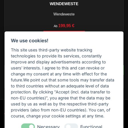
WENDEWESTE
Wendeweste
Preis
199,95 €
Ab

In den Warenkorb
We use cookies!

Lieferbar innerhalb 7 Werktagen *siehe Lieferzeiten
This site uses third-party website tracking
technologies to provide its services, constantly
BEWERTUNGEN
improve and display advertisements according to
users' interests. I agree to this and can revoke or
SCHREIBEN SIE IHRE BEWERTUNG
Seien Sie der Erste, der
change my consent at any time with effect for the
eine Bewertung schreibt
future.We point out that some tools may transfer data
!
to third countries without an adequate level of data
protection. By clicking "Accept (incl. data transfer to
non-EU countries)", you agree that the data may be
used by us as well as by the respective third-party

UNSERE SPEZIALANGEBOTE
providers (also from non-EU countries). You can, of
course, change your cookie settings at any time.

MOTORRAD CLUB`S
Necessary
Functional