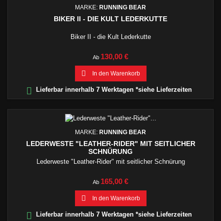
MARKE:
RUNNING BEAR
BIKER II - DIE KULT LEDERKUTTE
Biker II - die Kult Lederkutte
Preis
130,00 €
Ab

In den Warenkorb

Lieferbar innerhalb 7 Werktagen *siehe Lieferzeiten
MARKE:
RUNNING BEAR
LEDERWESTE "LEATHER-RIDER" MIT SEITLICHER
SCHNÜRUNG
Lederweste "Leather-Rider" mit seitlicher Schnürung
Preis
165,00 €
Ab

In den Warenkorb

Lieferbar innerhalb 7 Werktagen *siehe Lieferzeiten