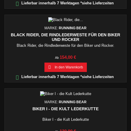

Lieferbar innerhalb 7 Werktagen *siehe Lieferzeiten
MARKE:
RUNNING BEAR
BLACK RIDER, DIE RINDLEDERWESTE FÜR DEN BIKER
UND ROCKER
Black Rider, die Rindlederweste für den Biker und Rocker.
Preis
154,00 €
Ab

In den Warenkorb

Lieferbar innerhalb 7 Werktagen *siehe Lieferzeiten
MARKE:
RUNNING BEAR
BIKER I - DIE KULT LEDERKUTTE
Biker I - die Kult Lederkutte
Preis