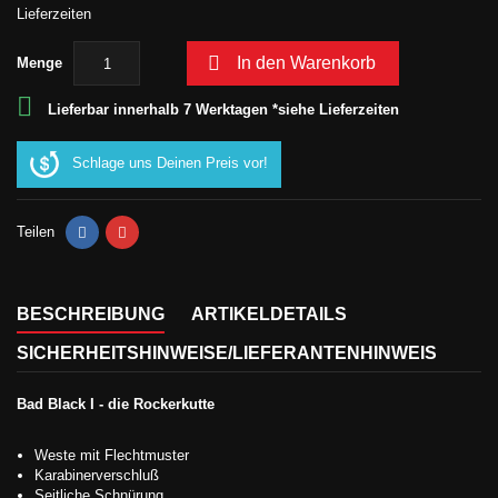
Lieferzeiten

In den Warenkorb
Menge

Lieferbar innerhalb 7 Werktagen *siehe Lieferzeiten
Schlage uns Deinen Preis vor!
Teilen
BESCHREIBUNG
ARTIKELDETAILS
SICHERHEITSHINWEISE/LIEFERANTENHINWEIS
Bad Black I - die Rockerkutte
Weste mit Flechtmuster
Karabinerverschluß
Seitliche Schnürung