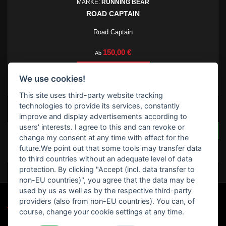
MARKE:
RUNNING BEAR
ROAD CAPTAIN
Road Captain
Preis
150,00 €
Ab

In den Warenkorb
We use cookies!

Lieferbar innerhalb 7 Werktagen *siehe Lieferzeiten
This site uses third-party website tracking
technologies to provide its services, constantly
BEWERTUNGEN
improve and display advertisements according to
users' interests. I agree to this and can revoke or
SCHREIBEN SIE IHRE BEWERTUNG
Seien Sie der Erste, der
change my consent at any time with effect for the
eine Bewertung schreibt
future.We point out that some tools may transfer data
!
to third countries without an adequate level of data
protection. By clicking "Accept (incl. data transfer to
non-EU countries)", you agree that the data may be
used by us as well as by the respective third-party

UNSERE SPEZIALANGEBOTE
providers (also from non-EU countries). You can, of
course, change your cookie settings at any time.

MOTORRAD CLUB`S