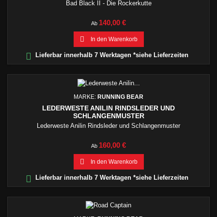
Bad Black II - Die Rockerkutte
Preis
140,00 €
Ab

In den Warenkorb

Lieferbar innerhalb 7 Werktagen *siehe Lieferzeiten
MARKE:
RUNNING BEAR
LEDERWESTE ANILIN RINDSLEDER UND
SCHLANGENMUSTER
Lederweste Anilin Rindsleder und Schlangenmuster
Preis
160,00 €
Ab

In den Warenkorb

Lieferbar innerhalb 7 Werktagen *siehe Lieferzeiten