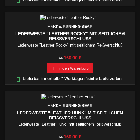

MARKE:
RUNNING BEAR
LEDERWESTE "LEATHER ROCKY" MIT SEITLICHEM
REISSVERSCHLUSS
Lederweste "Leather Rocky" mit seitlichem Reißverschluß
Preis
160,00 €
Ab

In den Warenkorb

Lieferbar innerhalb 7 Werktagen *siehe Lieferzeiten
MARKE:
RUNNING BEAR
LEDERWESTE "LEATHER HUNK" MIT SEITLICHEM
REISSVERSCHLUSS
Lederweste "Leather Hunk" mit seitlichem Reißverschluß
Preis
160,00 €
Ab