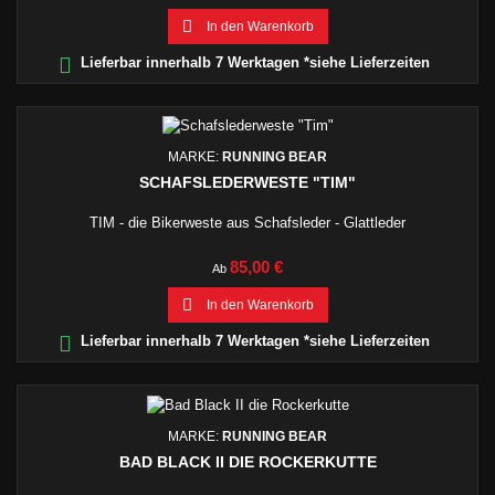

In den Warenkorb

Lieferbar innerhalb 7 Werktagen *siehe Lieferzeiten
MARKE:
RUNNING BEAR
SCHAFSLEDERWESTE "TIM"
TIM - die Bikerweste aus Schafsleder - Glattleder
Preis
85,00 €
Ab

In den Warenkorb

Lieferbar innerhalb 7 Werktagen *siehe Lieferzeiten
MARKE:
RUNNING BEAR
BAD BLACK II DIE ROCKERKUTTE