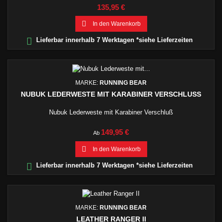
Preis
135,95 €

In den Warenkorb

Lieferbar innerhalb 7 Werktagen *siehe Lieferzeiten
MARKE:
RUNNING BEAR
NUBUK LEDERWESTE MIT KARABINER VERSCHLUSS
Nubuk Lederweste mit Karabiner Verschluß
Preis
149,95 €
Ab

In den Warenkorb

Lieferbar innerhalb 7 Werktagen *siehe Lieferzeiten
MARKE:
RUNNING BEAR
LEATHER RANGER II