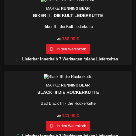
MARKE:
RUNNING BEAR
BIKER II - DIE KULT LEDERKUTTE
Biker II - die Kult Lederkutte
Preis
130,00 €
Ab

In den Warenkorb

Lieferbar innerhalb 7 Werktagen *siehe Lieferzeiten
MARKE:
RUNNING BEAR
BLACK III DIE ROCKERKUTTE
Bad Black III - Die Rockerkutte
Preis
143,00 €
Ab

In den Warenkorb
Lieferbar innerhalb 7 Werktagen *siehe Lieferzeiten