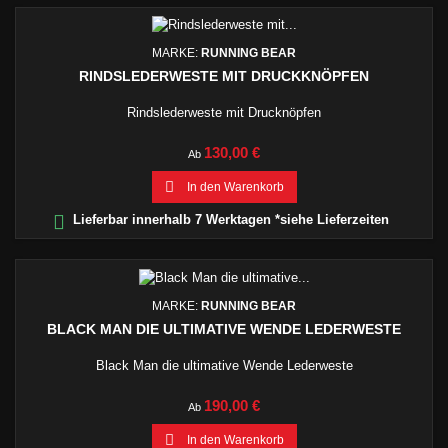
MARKE:
RUNNING BEAR
RINDSLEDERWESTE MIT DRUCKKNÖPFEN
Rindslederweste mit Drucknöpfen
Preis
130,00 €
Ab

In den Warenkorb

Lieferbar innerhalb 7 Werktagen *siehe Lieferzeiten
MARKE:
RUNNING BEAR
BLACK MAN DIE ULTIMATIVE WENDE LEDERWESTE
Black Man die ultimative Wende Lederweste
Preis
190,00 €
Ab

In den Warenkorb