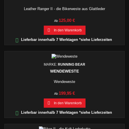
Leather Ranger II - die Bikerweste aus Glattleder
Preis
125,00 €
Ab

In den Warenkorb

Lieferbar innerhalb 7 Werktagen *siehe Lieferzeiten
MARKE:
RUNNING BEAR
WENDEWESTE
Wendeweste
Preis
199,95 €
Ab

In den Warenkorb

Lieferbar innerhalb 7 Werktagen *siehe Lieferzeiten