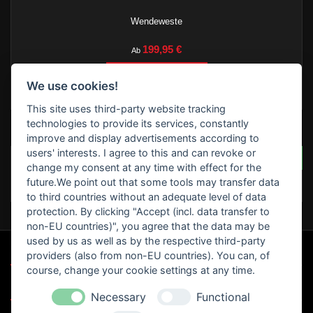
Wendeweste
Preis
199,95 €
Ab

In den Warenkorb
We use cookies!

Lieferbar innerhalb 7 Werktagen *siehe Lieferzeiten
This site uses third-party website tracking
technologies to provide its services, constantly
BEWERTUNGEN
improve and display advertisements according to
users' interests. I agree to this and can revoke or
SCHREIBEN SIE IHRE BEWERTUNG
Seien Sie der Erste, der
change my consent at any time with effect for the
eine Bewertung schreibt
future.We point out that some tools may transfer data
!
to third countries without an adequate level of data
protection. By clicking "Accept (incl. data transfer to
non-EU countries)", you agree that the data may be
used by us as well as by the respective third-party

UNSERE SPEZIALANGEBOTE
providers (also from non-EU countries). You can, of
course, change your cookie settings at any time.

MOTORRAD CLUB`S
Necessary
Functional