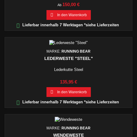
Preis
150,00 €
Ab

In den Warenkorb

Lieferbar innerhalb 7 Werktagen *siehe Lieferzeiten
MARKE:
RUNNING BEAR
LEDERWESTE "STEEL"
Lederkutte Steel
Preis
135,95 €

In den Warenkorb

Lieferbar innerhalb 7 Werktagen *siehe Lieferzeiten
MARKE:
RUNNING BEAR
WENDEWESTE