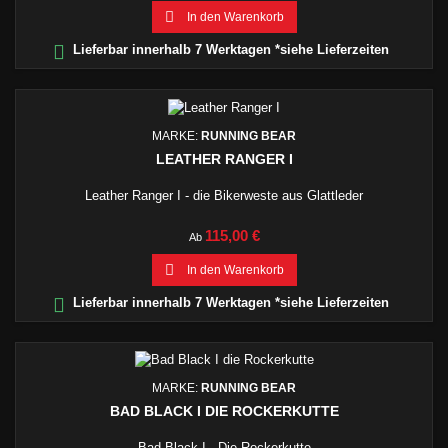

In den Warenkorb

Lieferbar innerhalb 7 Werktagen *siehe Lieferzeiten
MARKE:
RUNNING BEAR
LEATHER RANGER I
Leather Ranger I - die Bikerweste aus Glattleder
Preis
115,00 €
Ab

In den Warenkorb

Lieferbar innerhalb 7 Werktagen *siehe Lieferzeiten
MARKE:
RUNNING BEAR
BAD BLACK I DIE ROCKERKUTTE
Bad Black I - Die Rockerkutte