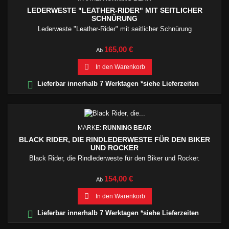
LEDERWESTE "LEATHER-RIDER" MIT SEITLICHER
SCHNÜRUNG
Lederweste "Leather-Rider" mit seitlicher Schnürung
Preis
165,00 €
Ab

In den Warenkorb

Lieferbar innerhalb 7 Werktagen *siehe Lieferzeiten
MARKE:
RUNNING BEAR
BLACK RIDER, DIE RINDLEDERWESTE FÜR DEN BIKER
UND ROCKER
Black Rider, die Rindlederweste für den Biker und Rocker.
Preis
154,00 €
Ab

In den Warenkorb

Lieferbar innerhalb 7 Werktagen *siehe Lieferzeiten