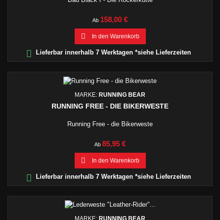
Preis
158,00 €
Ab

In den Warenkorb

Lieferbar innerhalb 7 Werktagen *siehe Lieferzeiten
MARKE:
RUNNING BEAR
RUNNING FREE - DIE BIKERWESTE
Running Free - die Bikerweste
Preis
85,95 €
Ab

In den Warenkorb

Lieferbar innerhalb 7 Werktagen *siehe Lieferzeiten
MARKE:
RUNNING BEAR