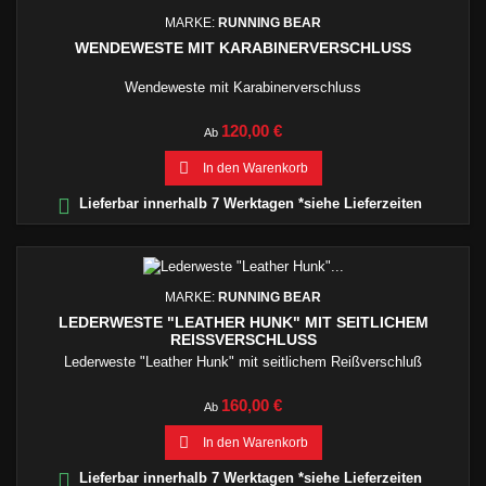
MARKE:
RUNNING BEAR
WENDEWESTE MIT KARABINERVERSCHLUSS
Wendeweste mit Karabinerverschluss
Preis
120,00 €
Ab

In den Warenkorb

Lieferbar innerhalb 7 Werktagen *siehe Lieferzeiten
MARKE:
RUNNING BEAR
LEDERWESTE "LEATHER HUNK" MIT SEITLICHEM
REISSVERSCHLUSS
Lederweste "Leather Hunk" mit seitlichem Reißverschluß
Preis
160,00 €
Ab

In den Warenkorb

Lieferbar innerhalb 7 Werktagen *siehe Lieferzeiten