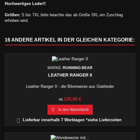
Hochwertiges Leder!!
Größen:
S bis 7XL bitte beachte das ab Größe 3XL ein Zuschlag
erhoben wird.
16 ANDERE ARTIKEL IN DER GLEICHEN KATEGORIE:
MARKE:
RUNNING BEAR
LEATHER RANGER II
Leather Ranger II - die Bikerweste aus Glattleder
Preis
125,00 €
Ab

In den Warenkorb

Lieferbar innerhalb 7 Werktagen *siehe Lieferzeiten