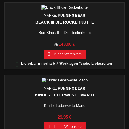
MARKE:
RUNNING BEAR
BLACK III DIE ROCKERKUTTE
Bad Black III - Die Rockerkutte
Preis
143,00 €
Ab

In den Warenkorb

Lieferbar innerhalb 7 Werktagen *siehe Lieferzeiten
MARKE:
RUNNING BEAR
KINDER LEDERWESTE MARIO
Kinder Lederweste Mario
Preis
29,95 €

In den Warenkorb