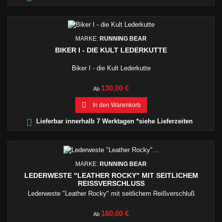
MARKE:
RUNNING BEAR
BIKER I - DIE KULT LEDERKUTTE
Biker I - die Kult Lederkutte
Preis
130,00 €
Ab

In den Warenkorb

Lieferbar innerhalb 7 Werktagen *siehe Lieferzeiten
MARKE:
RUNNING BEAR
LEDERWESTE "LEATHER ROCKY" MIT SEITLICHEM
REISSVERSCHLUSS
Lederweste "Leather Rocky" mit seitlichem Reißverschluß
Preis
160,00 €
Ab