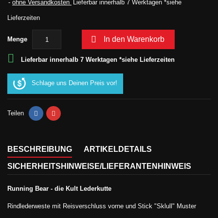
ohne Versandkosten
Lieferbar innerhalb 7 Werktagen *siehe
Lieferzeiten

In den Warenkorb
Menge

Lieferbar innerhalb 7 Werktagen *siehe Lieferzeiten
Schlage uns Deinen Preis vor!
Teilen
BESCHREIBUNG
ARTIKELDETAILS
SICHERHEITSHINWEISE/LIEFERANTENHINWEIS
Running Bear - die Kult Lederkutte
Rindlederweste mit Reisverschluss vorne und Stick "Sklull" Muster