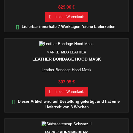
Preis
829,00 €

In den Warenkorb

Lieferbar innerhalb 7 Werktagen *siehe Lieferzeiten
MARKE:
MLG LEATHER
LEATHER BONDAGE HOOD MASK
Leather Bondage Hood Mask
Preis
307,95 €

In den Warenkorb

Dieser Artikel wird auf Bestellung gefertigt und hat eine
Lieferzeit von 3 Wochen
MARKE:
RUNNING BEAR