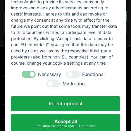
technologies to provide its services, constantly
BEWERTUNGEN
improve and display advertisements according to
users' interests. I agree to this and can revoke or
SCHREIBEN SIE IHRE BEWERTUNG
Seien Sie der Erste, der
change my consent at any time with effect for the
eine Bewertung schreibt
future.We point out that some tools may transfer data
!
to third countries without an adequate level of data
protection. By clicking "Accept (incl. data transfer to
non-EU countries)", you agree that the data may be
used by us as well as by the respective third-party

UNSERE SPEZIALANGEBOTE
providers (also from non-EU countries). You can, of
course, change your cookie settings at any time.

MOTORRAD CLUB`S
Necessary
Functional

Marketing
UNTERNEHMEN

IHR KONTO
Reject optional

KONTAKT
Accept all
incl. data transfer to non-EU countries