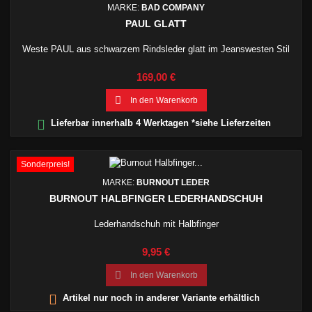
MARKE:
BAD COMPANY
PAUL GLATT
Weste PAUL aus schwarzem Rindsleder glatt im Jeanswesten Stil
Preis
169,00 €

In den Warenkorb

Lieferbar innerhalb 4 Werktagen *siehe Lieferzeiten
Sonderpreis!
MARKE:
BURNOUT LEDER
BURNOUT HALBFINGER LEDERHANDSCHUH
Lederhandschuh mit Halbfinger
Preis
9,95 €

In den Warenkorb

Artikel nur noch in anderer Variante erhältlich