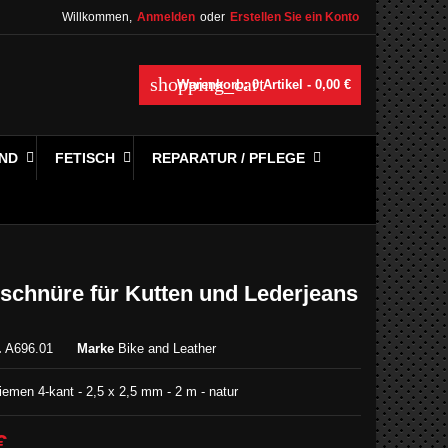
Willkommen,
Anmelden
oder
Erstellen Sie ein Konto
shopping_cart
Warenkorb:
0
Artikel - 0,00 €
ND
FETISCH
REPARATUR / PFLEGE
schnüre für Kutten und Lederjeans
.
A696.01
Marke
Bike and Leather
iemen 4-kant - 2,5 x 2,5 mm - 2 m - natur
€