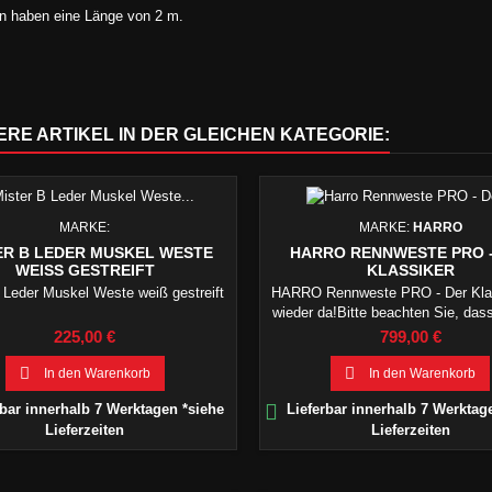
n haben eine Länge von 2 m.
ERE ARTIKEL IN DER GLEICHEN KATEGORIE:
MARKE:
MARKE:
HARRO
ER B LEDER MUSKEL WESTE
HARRO RENNWESTE PRO 
WEISS GESTREIFT
KLASSIKER
 Leder Muskel Weste weiß gestreift
HARRO Rennweste PRO - Der Klas
wieder da!Bitte beachten Sie, d
klassische Motorradbekleidun
Preis
Preis
225,00 €
799,00 €
originalen Schnittmustern gefertigt
daher die angegebenen Konfektio


In den Warenkorb
In den Warenkorb
wie auch in früheren Zeiten, etwa

bar innerhalb 7 Werktagen *siehe
Lieferbar innerhalb 7 Werktag
ausfallen.
Lieferzeiten
Lieferzeiten