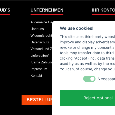
UB`S
UNTERNEHMEN
IHR KONT
Allgemeine Geschäftsbedingungen
Persönliche In
We use cookies!
Über uns
Warenrücksen
Widerrufsrecht
Bestellungen
This site uses third-party websi
improve and display advertisemen
Datenschutz
Rechnungskorr
revoke or change my consent at 
Versand und Zahlung
Adressen
tools may transfer data to third
Lieferzeiten*
Gutscheine
clicking "Accept (incl. data tra
Klarna Zahlungsbedingungen
Bestellung wide
used by us as well as by the re
You can, of course, change your
Impressum
Kontakt
Necessa
Reject optional
BESTELLUNG WIDERRUFEN