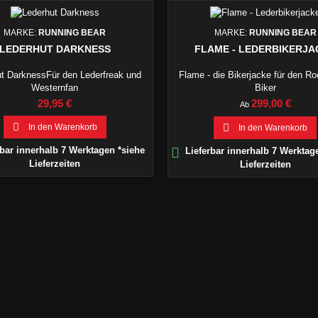
MARKE:
RUNNING BEAR
MARKE:
RUNNING BEAR
LEDERHUT DARKNESS
FLAME - LEDERBIKERJA
t DarknessFür den Lederfreak und
Flame - die Bikerjacke für den R
Westernfan
Biker
Preis
Preis
29,95 €
299,00 €
Ab

In den Warenkorb

In den Warenkorb
bar innerhalb 7 Werktagen *siehe

Lieferbar innerhalb 7 Werktag
Lieferzeiten
Lieferzeiten