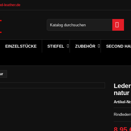
d-leather.de

EINZELSTÜCKE
STIEFEL
ZUBEHÖR
SECOND HA
ur
Leder
natur
Artikel-Nr
Rindlederr
8,95 