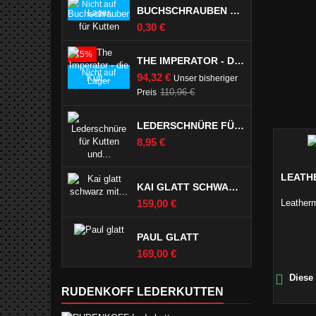
Nicht auf
BUCHSCHRAUBEN FÜR KUTTEN
Lager
Preis
0,30 €
-15%
THE IMPERATOR - DIE KULT LEDERKUTTE
Nicht auf
Preis
94,32 €
Unser bisheriger
Lager
Verkaufspreis
110,96 €
Preis
LEDERSCHNÜRE FÜR KUTTEN UND LEDERJEANS SCHWARZ
Preis
8,95 €
LEATH
KAI GLATT SCHWARZ MIT PASPELTSCHEN
Preis
159,00 €
Leather
PAUL GLATT
Preis
169,00 €

Diese 
RUDENKOFF LEDERKUTTEN