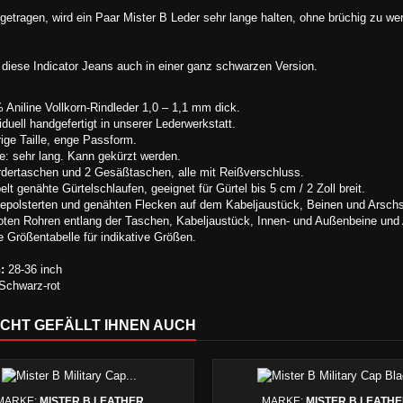
getragen, wird ein Paar Mister B Leder sehr lange halten, ohne brüchig zu wer
 diese Indicator Jeans auch in einer ganz schwarzen Version.
iline Vollkorn-Rindleder 1,0 – 1,1 mm dick.
uell handgefertigt in unserer Lederwerkstatt.
e Taille, enge Passform.
 sehr lang. Kann gekürzt werden.
rtaschen und 2 Gesäßtaschen, alle mit Reißverschluss.
 genähte Gürtelschlaufen, geeignet für Gürtel bis 5 cm / 2 Zoll breit.
olsterten und genähten Flecken auf dem Kabeljaustück, Beinen und Arschsa
en Rohren entlang der Taschen, Kabeljaustück, Innen- und Außenbeine und 
rößentabelle für indikative Größen.
:
28-36 inch
Schwarz-rot
ICHT GEFÄLLT IHNEN AUCH
MARKE:
MISTER B LEATHER
MARKE:
MISTER B LEATH