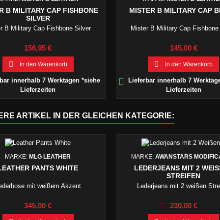
R B MILITARY CAP FISHBONE
MISTER B MILITARY CAP 
SILVER
r B Military Cap Fishbone Silver
Mister B Military Cap Fishbone
Preis
Preis
156,95 €
145,00 €


In den Warenkorb
In den Warenkorb

bar innerhalb 7 Werktagen *siehe
Lieferbar innerhalb 7 Werktag
Lieferzeiten
Lieferzeiten
ERE ARTIKEL IN DER GLEICHEN KATEGORIE:
MARKE:
MLG LEATHER
MARKE:
AWANSTARS MODIFIC
LEATHER PANTS WHITE
LEDERJEANS MIT 2 WEISS
TREIFEN
ederhose mit weißem Akzent
Lederjeans mit 2 weißen Stre
Preis
Preis
345,00 €
230,00 €