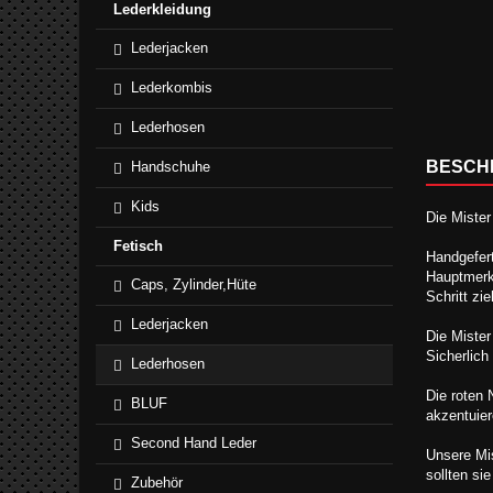
Lederkleidung
Lederjacken
Lederkombis
Lederhosen
BESCH
Handschuhe
Kids
Die Mister
Fetisch
Handgefert
Hauptmerk
Caps, Zylinder,Hüte
Schritt zi
Lederjacken
Die Mister
Sicherlich
Lederhosen
Die roten 
BLUF
akzentuier
Second Hand Leder
Unsere Mis
sollten si
Zubehör