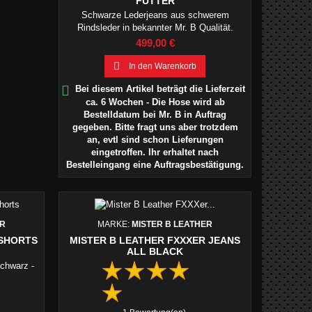
FUTTER
Schwarze Lederjeans aus schwerem
Rindsleder in bekannter Mr. B Qualität.
OHNE FUTTER
Preis
499,00 €

In den Warenkorb

Bei diesem Artikel beträgt die Lieferzeit
ca. 6 Wochen - Die Hose wird ab
Bestelldatum bei Mr. B in Auftrag
gegeben. Bitte fragt uns aber trotzdem
an, evtl sind schon Lieferungen
eingetroffen. Ihr erhaltet nach
Bestelleingang eine Auftragsbestätigung.
ER
MARKE:
MISTER B LEATHER
 SHORTS
MISTER B LEATHER FXXXER JEANS
ALL BLACK
Schwarz -