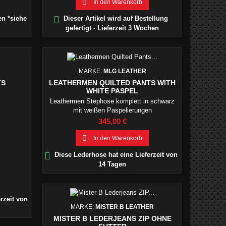

In den Warenkorb

en *siehe
Dieser Artikel wird auf Bestellung
gefertigt - Lieferzeit 3 Wochen
MARKE:
MLG LEATHER
TS
LEATHERMEN QUILTED PANTS WITH
WHITE PASPEL
Leathermen Stephose komplett in schwarz
mit weißen Paspelierungen
Preis
345,00 €

In den Warenkorb

Diese Lederhose hat eine Lieferzeit von
14 Tagen
rzeit von
MARKE:
MISTER B LEATHER
MISTER B LEDERJEANS ZIP OHNE