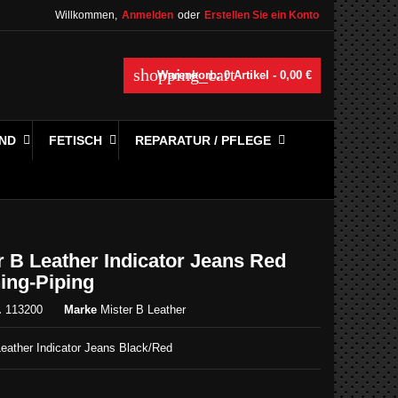
Willkommen,
Anmelden
oder
Erstellen Sie ein Konto
shopping_cart
Warenkorb:
0
Artikel - 0,00 €
ND
FETISCH
REPARATUR / PFLEGE
r B Leather Indicator Jeans Red
hing-Piping
.
113200
Marke
Mister B Leather
Leather Indicator Jeans Black/Red