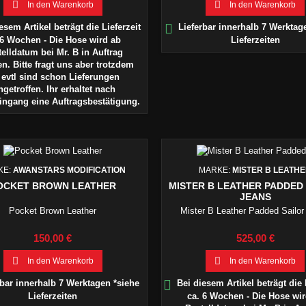


In den Warenkorb
In den Warenkorb

esem Artikel beträgt die Lieferzeit
Lieferbar innerhalb 7 Werktag
 6 Wochen - Die Hose wird ab
Lieferzeiten
elldatum bei Mr. B in Auftrag
n. Bitte fragt uns aber trotzdem
 evtl sind schon Lieferungen
ngetroffen. Ihr erhaltet nach
eingang eine Auftragsbestätigung.
KE:
AWANSTARS MODIFICATION
MARKE:
MISTER B LEATH
OCKET BROWN LEATHER
MISTER B LEATHER PADDED
JEANS
Pocket Brown Leather
Mister B Leather Padded Sailor
Preis
Preis
150,00 €
525,00 €


In den Warenkorb
In den Warenkorb

bar innerhalb 7 Werktagen *siehe
Bei diesem Artikel beträgt die 
Lieferzeiten
ca. 6 Wochen - Die Hose wi