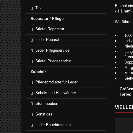
Einmal ein
Textil
- 1,1 mm).
Reparatur / Pflege
Wir führen
Stiefel-Reparatur
100% An
Leder Reparatur
Individ
Niedrig
Leder Pflegeservice
Länge:
2 Vorde
Stiefel Pflegeservice
Doppelt
Mit gep
Zubehör
Mit rot
Siehe G
Pflegeprodukte für Leder
Größen
Schals und Halswärmer
Farbe:
Sturmhauben
VIELLE
Sonstiges
Leder Bauchtaschen