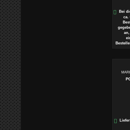

Bei di
ca.
Best
gegebe
an,
ei
Bestell
MAR
P

Liefer