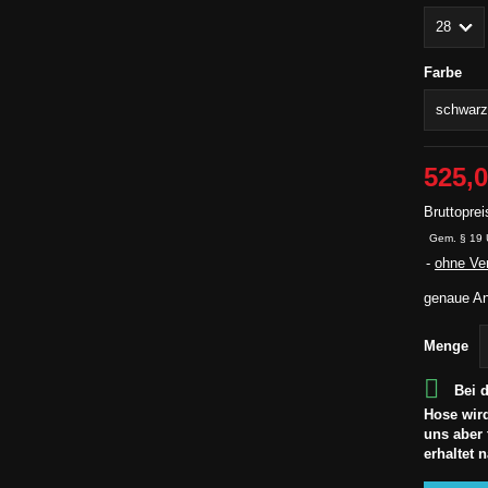
Farbe
525,0
Bruttoprei
Gem. § 19 
ohne Ve
genaue An
Menge

Bei d
Hose wird
uns aber 
erhaltet 