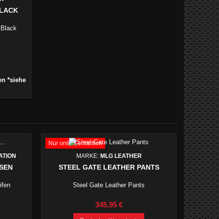
BLACK
 Black
en *siehe
Nur online erhältlich
ATION
MARKE:
MLG LEATHER
EN S
STEEL GATE LEATHER PANTS
ifen
Steel Gate Leather Pants
Preis
345,95 €