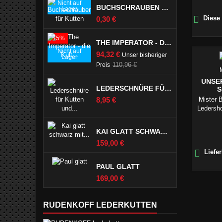
Nicht auf
BUCHSCHRAUBEN FÜR KUTTEN
Lager

Preis
Diese 
0,30 €
-15%
THE IMPERATOR - DIE KULT LEDERKUTTE
Nicht auf
Preis
94,32 €
Unser bisheriger
Lager
Verkaufspreis
110,96 €
Preis
UNSE
LEDERSCHNÜRE FÜR KUTTEN UND LEDERJEANS SCHWARZ
S
Preis
Mister 
8,95 €
Ledersho
mit bl
d
KAI GLATT SCHWARZ MIT PASPELTSCHEN
Preis
159,00 €

Liefer
PAUL GLATT
Preis
169,00 €
RUDENKOFF LEDERKUTTEN