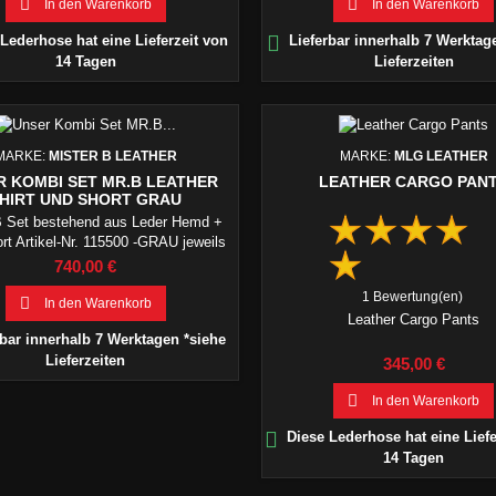


In den Warenkorb
In den Warenkorb

Lederhose hat eine Lieferzeit von
Lieferbar innerhalb 7 Werktag
14 Tagen
Lieferzeiten
MARKE:
MISTER B LEATHER
MARKE:
MLG LEATHER
R KOMBI SET MR.B LEATHER
LEATHER CARGO PAN
HIRT UND SHORT GRAU
B Set bestehend aus Leder Hemd +
rt Artikel-Nr. 115500 -GRAU jeweils
auen Paspelierungen. GRATIS dazu
Preis
740,00 €
ie Mister B Leder Basket Cap
1 Bewertung(en)

In den Warenkorb
Leather Cargo Pants
bar innerhalb 7 Werktagen *siehe
Lieferzeiten
Preis
345,00 €

In den Warenkorb

Diese Lederhose hat eine Liefe
14 Tagen