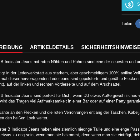
S
Teilen
REIBUNG
ARTIKELDETAILS
SICHERHEITSHINWEIS
 B Indicator Jeans mit roten Nähten und Rohren sind eine der neuesten und au
igt in der Lederwerkstatt aus starkem, aber geschmeidigem 100% aniline Voll
mal dieser hervorragenden Lederjeans sind gepolsterte und genähte Flecken
eht), auf der linken und rechten Vorderseite und auf dem Arschsattel.
 B Indicator Jeans sind perfekt für Dich, wenn DU etwas Außergewöhnliches wi
 wird das Tragen viel Aufmerksamkeit in einer Bar oder auf einer Party garanti
Nähte an den Flecken und die roten Verrohrungen entlang der Taschen, Kabelj
en den heißen Look weiter.
ter B Indicator Jeans haben eine ziemlich niedrige Taille und eine enge Pas
e etwas zu eng sein, wenn man sie bekommt, denn wenn man sie einträgt, deh