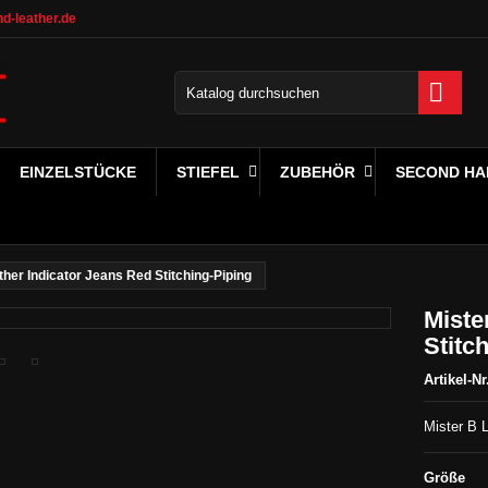
d-leather.de

EINZELSTÜCKE
STIEFEL
ZUBEHÖR
SECOND HA
ther Indicator Jeans Red Stitching-Piping
Miste
Stitc
Artikel-Nr
Mister B 
Größe