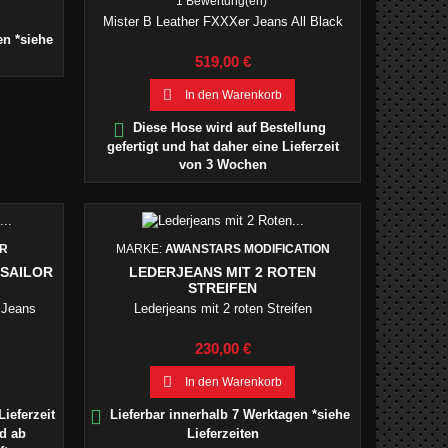
1 Bewertung(en)
Mister B Leather FXXXer Jeans All Black
en *siehe
Preis
519,00 €

In den Warenkorb

Diese Hose wird auf Bestellung
gefertigt und hat daher eine Lieferzeit
von 3 Wochen
ER
MARKE:
AWANSTARS MODIFICATION
 SAILOR
LEDERJEANS MIT 2 ROTEN
STREIFEN
 Jeans
Lederjeans mit 2 roten Streifen
Preis
230,00 €

In den Warenkorb

Lieferzeit
Lieferbar innerhalb 7 Werktagen *siehe
rd ab
Lieferzeiten