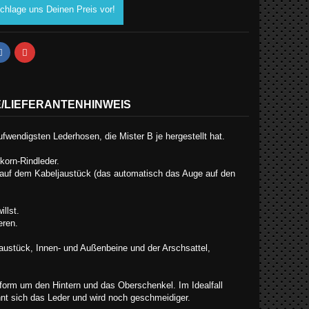
chlage uns Deinen Preis vor!
E/LIEFERANTENHINWEIS
fwendigsten Lederhosen, die Mister B je hergestellt hat.
korn-Rindleder.
 auf dem Kabeljaustück (das automatisch das Auge auf den
llst.
eren.
austück, Innen- und Außenbeine und der Arschsattel,
sform um den Hintern und das Oberschenkel. Im Idealfall
nt sich das Leder und wird noch geschmeidiger.