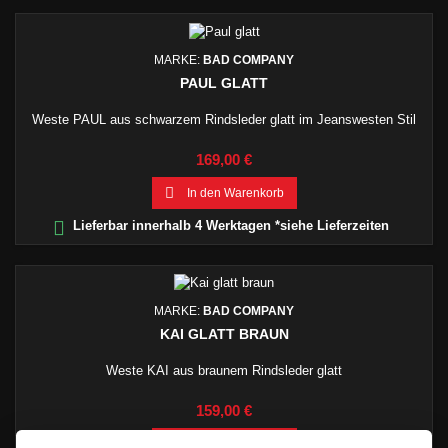
MARKE:
BAD COMPANY
PAUL GLATT
Weste PAUL aus schwarzem Rindsleder glatt im Jeanswesten Stil
Preis
169,00 €

In den Warenkorb

Lieferbar innerhalb 4 Werktagen *siehe Lieferzeiten
MARKE:
BAD COMPANY
KAI GLATT BRAUN
Weste KAI aus braunem Rindsleder glatt
Preis
159,00 €

In den Warenkorb