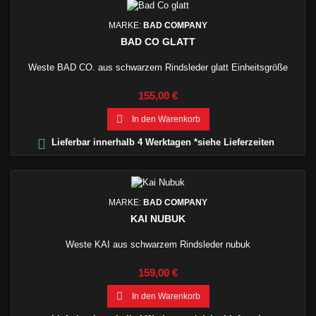
MARKE:
BAD COMPANY
BAD CO GLATT
Weste BAD CO. aus schwarzem Rindsleder glatt Einheitsgröße
Preis
155,00 €

In den Warenkorb

Lieferbar innerhalb 4 Werktagen *siehe Lieferzeiten
MARKE:
BAD COMPANY
KAI NUBUK
Weste KAI aus schwarzem Rindsleder nubuk
Preis
159,00 €

In den Warenkorb