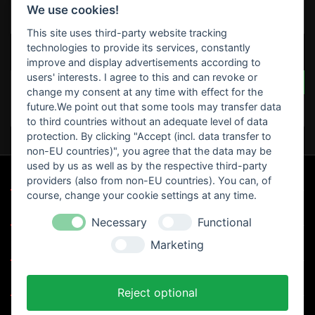
We use cookies!

Lieferbar innerhalb 4 Werktagen *siehe Lieferzeiten
This site uses third-party website tracking
technologies to provide its services, constantly
BEWERTUNGEN
improve and display advertisements according to
users' interests. I agree to this and can revoke or
SCHREIBEN SIE IHRE BEWERTUNG
Seien Sie der Erste, der
change my consent at any time with effect for the
eine Bewertung schreibt
future.We point out that some tools may transfer data
!
to third countries without an adequate level of data
protection. By clicking "Accept (incl. data transfer to
non-EU countries)", you agree that the data may be
used by us as well as by the respective third-party

UNSERE SPEZIALANGEBOTE
providers (also from non-EU countries). You can, of
course, change your cookie settings at any time.

MOTORRAD CLUB`S
Necessary
Functional

Marketing
UNTERNEHMEN

IHR KONTO
Reject optional