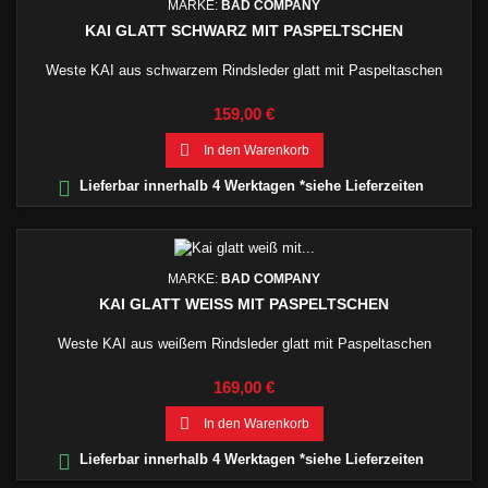
MARKE:
BAD COMPANY
KAI GLATT SCHWARZ MIT PASPELTSCHEN
Weste KAI aus schwarzem Rindsleder glatt mit Paspeltaschen
Preis
159,00 €

In den Warenkorb

Lieferbar innerhalb 4 Werktagen *siehe Lieferzeiten
MARKE:
BAD COMPANY
KAI GLATT WEISS MIT PASPELTSCHEN
Weste KAI aus weißem Rindsleder glatt mit Paspeltaschen
Preis
169,00 €

In den Warenkorb

Lieferbar innerhalb 4 Werktagen *siehe Lieferzeiten