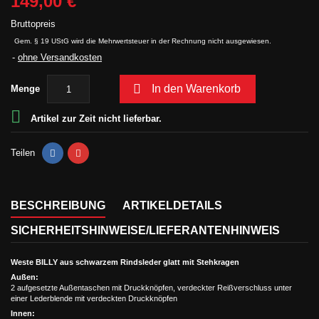
149,00 €
Bruttopreis
Gem. § 19 UStG wird die Mehrwertsteuer in der Rechnung nicht ausgewiesen.
ohne Versandkosten

In den Warenkorb
Menge

Artikel zur Zeit nicht lieferbar.
Teilen
BESCHREIBUNG
ARTIKELDETAILS
SICHERHEITSHINWEISE/LIEFERANTENHINWEIS
Weste BILLY aus schwarzem Rindsleder glatt mit Stehkragen
Außen:
2 aufgesetzte Außentaschen mit Druckknöpfen, verdeckter Reißverschluss unter
einer Lederblende mit verdeckten Druckknöpfen
Innen: