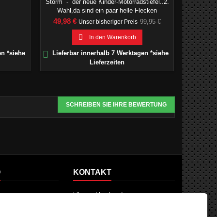
Storm - der neue Kinder-Motorradstiefel..2.
Sportlic
Wahl,da sind ein paar helle Flecken
drauf.Erfahrungsgemäß erzielt man hier mit
Preis
Verkaufspreis
Preis
49,98 €
89,50 
99,95 €
Unser bisheriger Preis
WD40 gute Erfolge, um die Flecken zu
entfernen.

In den Warenkorb


en *siehe
Lieferbar innerhalb 7 Werktagen *siehe
Lieferb
Lieferzeiten
SCHREIBEN SIE IHRE BEWERTUNG
O
KONTAKT
fos
bike-and-leather.de
dungen
Vohbühlweg 18