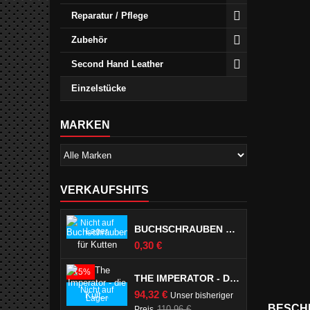
Reparatur / Pflege
Zubehör
Second Hand Leather
Einzelstücke
MARKEN
VERKAUFSHITS
Nicht auf
BUCHSCHRAUBEN FÜR KUTTEN
Lager
Preis
0,30 €
-15%
THE IMPERATOR - DIE KULT LEDERKUTTE
Nicht auf
Preis
94,32 €
Unser bisheriger
Lager
Verkaufspreis
BESCH
110,96 €
Preis