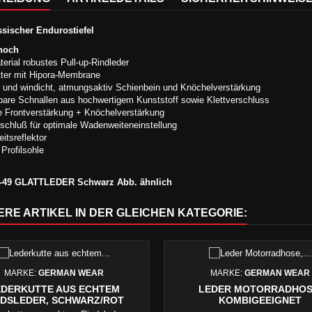
ssischer Endurostiefel
hoch
erial robustes Pull-up-Rindleder
utter mit Hipora-Membrane
 und windicht, atmungsaktiv Schienbein und Knöchelverstärkung
lbare Schnallen aus hochwertigem Kunststoff sowie Klettverschluss
 Frontverstärkung + Knöchelverstärkung
rschluß für optimale Wadenweiteneinstellung
itsreflektor
 Profilsohle
0-49 GLATTLEDER Schwarz Abb. ähnlich
ERE ARTIKEL IN DER GLEICHEN KATEGORIE:
MARKE:
GERMAN WEAR
MARKE:
GERMAN WEAR
EDERKUTTE AUS ECHTEM
LEDER MOTORRADHOS
NDSLEDER, SCHWARZ/ROT
KOMBIGEEIGNET