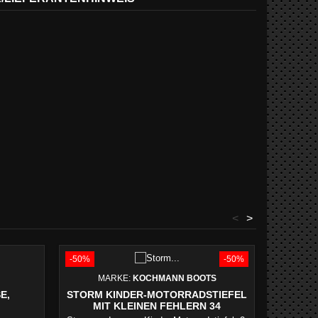
<
>
-50%
-50%
-50%
MARKE:
KOCHMANN BOOTS
M
E,
STORM KINDER-MOTORRADSTIEFEL
EINZE
MIT KLEINEN FEHLERN 34