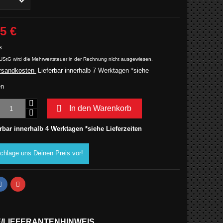
5 €
s
UStG wird die Mehrwertsteuer in der Rechnung nicht ausgewiesen.
rsandkosten
Lieferbar innerhalb 7 Werktagen *siehe
en

In den Warenkorb
rbar innerhalb 4 Werktagen *siehe Lieferzeiten
chlage uns Deinen Preis vor!
E/LIEFERANTENHINWEIS