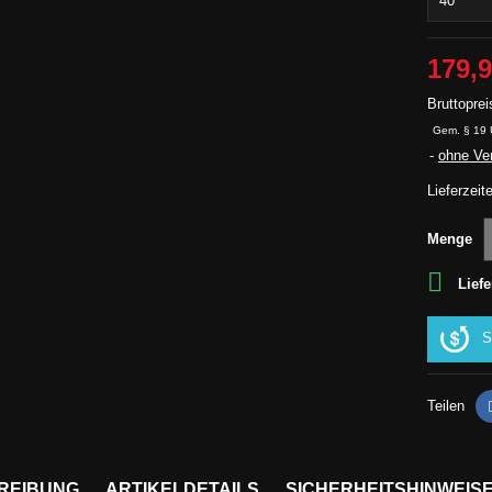
179,9
Bruttoprei
Gem. § 19 
ohne Ve
Lieferzeit
Menge

Liefe
S
Teilen
REIBUNG
ARTIKELDETAILS
SICHERHEITSHINWEIS