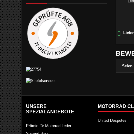
Lede

Liefer
BEW
Seien 
UNSERE
MOTORRAD CL
SPEZIALANGEBOTE
United Despotes
Prämie für Motorrad Leder
Second Hand