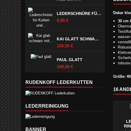
Dakar kla
LEDERSCHNÜRE FÜR KUTTEN UND LEDERJEANS SCHWARZ
Preis
8,95 €
30 cm 
Obermat
Textilf
wasser-
KAI GLATT SCHWARZ MIT PASPELTSCHEN
verstel
Preis
159,00 €
Robuste
Klettve
Sicherhe
PAUL GLATT
robuste
Preis
169,00 €
Größe: 4
RUDENKOFF LEDERKUTTEN
16 AND
LEDERREINIGUNG
L
RI
BANNER