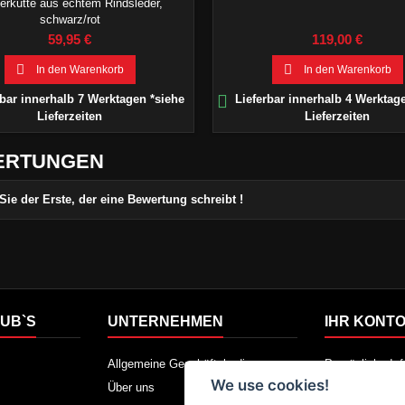
rkutte aus echtem Rindsleder,
schwarz/rot
Preis
Preis
59,95 €
119,00 €


In den Warenkorb
In den Warenkorb

bar innerhalb 7 Werktagen *siehe
Lieferbar innerhalb 4 Werktag
Lieferzeiten
Lieferzeiten
ERTUNGEN
Sie der Erste, der eine Bewertung schreibt !
UB`S
UNTERNEHMEN
IHR KONT
Allgemeine Geschäftsbedingungen
Persönliche In
We use cookies!
Über uns
Warenrücksen