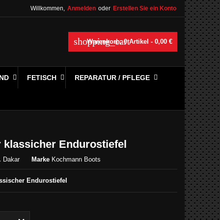
Willkommen,
Anmelden
oder
Erstellen Sie ein Konto
shopping_cart
Warenkorb:
0
Artikel - 0,00 €
ND
FETISCH
REPARATUR / PFLEGE
 klassicher Endurostiefel
.
Dakar
Marke
Kochmann Boots
ssischer Endurostiefel