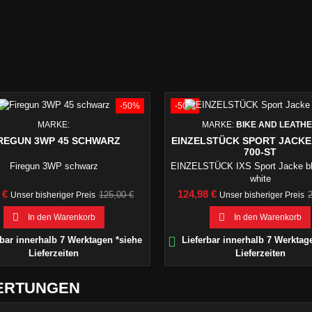
-50%
-50%
MARKE:
MARKE:
BIKE AND LEATH
REGUN 3WP 45 SCHWARZ
EINZELSTÜCK SPORT JACKE 
700-ST
Firegun 3WP schwarz
EINZELSTÜCK IXS Sport Jacke bl
white
Verkaufspreis
Preis
V
 €
124,98 €
125,00 €
Unser bisheriger Preis
Unser bisheriger Preis


In den Warenkorb
In den Warenkorb

bar innerhalb 7 Werktagen *siehe
Lieferbar innerhalb 7 Werktag
Lieferzeiten
Lieferzeiten
ERTUNGEN