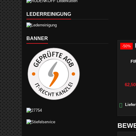
LEDERREINIGUNG
BANNER
-50%
FI
Preis
62,50

Liefer
BEW