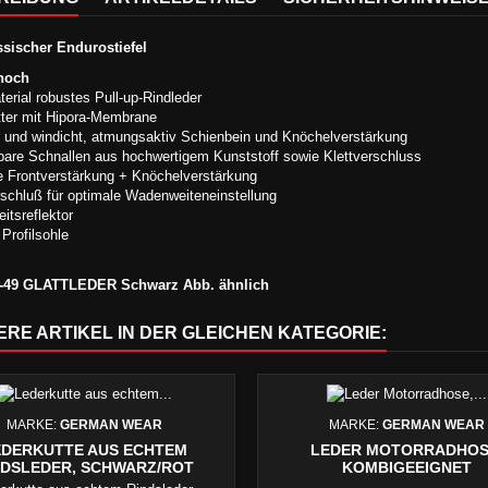
ssischer Endurostiefel
hoch
erial robustes Pull-up-Rindleder
utter mit Hipora-Membrane
 und windicht, atmungsaktiv Schienbein und Knöchelverstärkung
lbare Schnallen aus hochwertigem Kunststoff sowie Klettverschluss
 Frontverstärkung + Knöchelverstärkung
rschluß für optimale Wadenweiteneinstellung
itsreflektor
 Profilsohle
0-49 GLATTLEDER Schwarz Abb. ähnlich
ERE ARTIKEL IN DER GLEICHEN KATEGORIE:
MARKE:
GERMAN WEAR
MARKE:
GERMAN WEAR
EDERKUTTE AUS ECHTEM
LEDER MOTORRADHOS
NDSLEDER, SCHWARZ/ROT
KOMBIGEEIGNET