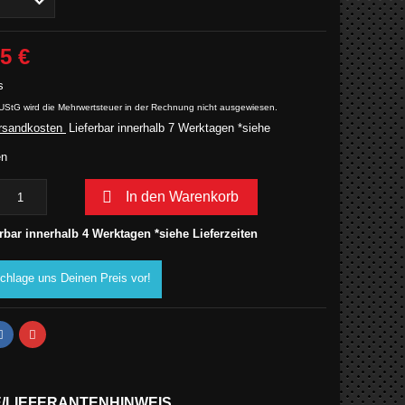
5 €
s
UStG wird die Mehrwertsteuer in der Rechnung nicht ausgewiesen.
rsandkosten
Lieferbar innerhalb 7 Werktagen *siehe
en

In den Warenkorb
rbar innerhalb 4 Werktagen *siehe Lieferzeiten
chlage uns Deinen Preis vor!
E/LIEFERANTENHINWEIS