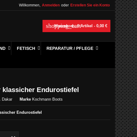
Willkommen,
Anmelden
oder
Erstellen Sie ein Konto
shopping_cart
Warenkorb:
0
Artikel - 0,00 €
ND
FETISCH
REPARATUR / PFLEGE
 klassicher Endurostiefel
.
Dakar
Marke
Kochmann Boots
ssischer Endurostiefel