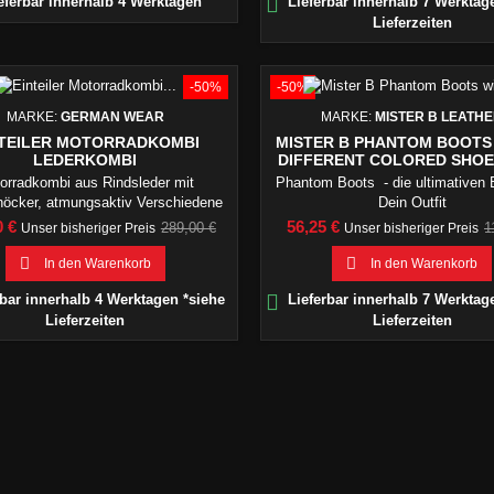

eferbar innerhalb 4 Werktagen
Lieferbar innerhalb 7 Werktag
Lieferzeiten
-50%
-50%
MARKE:
GERMAN WEAR
MARKE:
MISTER B LEATH
NTEILER MOTORRADKOMBI
MISTER B PHANTOM BOOTS 
LEDERKOMBI
DIFFERENT COLORED SHO
orradkombi aus Rindsleder mit
Phantom Boots - die ultimativen 
öcker, atmungsaktiv Verschiedene
Dein Outfit
Farben
Verkaufspreis
Preis
V
0 €
56,25 €
289,00 €
1
Unser bisheriger Preis
Unser bisheriger Preis


In den Warenkorb
In den Warenkorb

bar innerhalb 4 Werktagen *siehe
Lieferbar innerhalb 7 Werktag
Lieferzeiten
Lieferzeiten