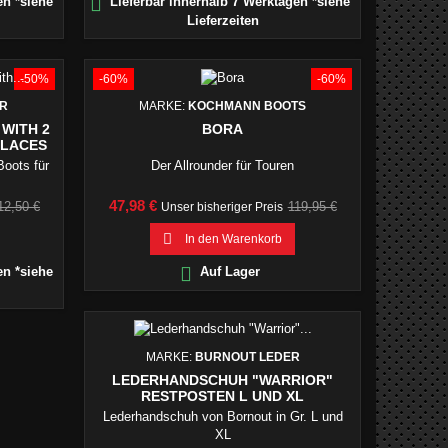

en *siehe
Lieferbar innerhalb 7 Werktagen *siehe
Lieferzeiten
-50%
-60%
-60%
ER
MARKE:
KOCHMANN BOOTS
WITH 2
BORA
ELACES
Boots für
Der Allrounder für Touren
erkaufspreis
Preis
Verkaufspreis
47,98 €
12,50 €
119,95 €
Unser bisheriger Preis

In den Warenkorb

en *siehe
Auf Lager
MARKE:
BURNOUT LEDER
LEDERHANDSCHUH "WARRIOR"
RESTPOSTEN L UND XL
Lederhandschuh von Bornout in Gr. L und
XL