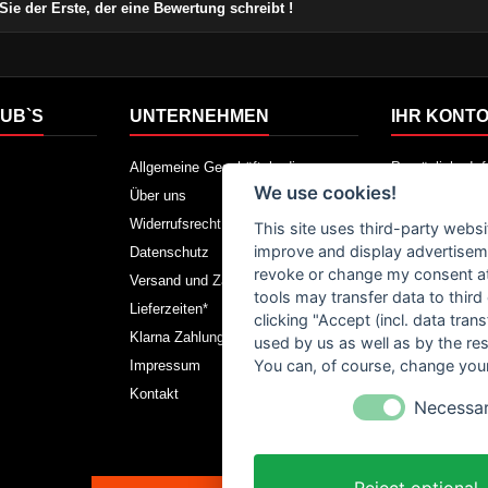
Sie der Erste, der eine Bewertung schreibt !
UB`S
UNTERNEHMEN
IHR KONT
Allgemeine Geschäftsbedingungen
Persönliche In
We use cookies!
Über uns
Warenrücksen
Widerrufsrecht
Bestellungen
This site uses third-party websi
improve and display advertisemen
Datenschutz
Rechnungskorr
revoke or change my consent at 
Versand und Zahlung
Adressen
tools may transfer data to third
Lieferzeiten*
Gutscheine
clicking "Accept (incl. data tra
Klarna Zahlungsbedingungen
Bestellung wide
used by us as well as by the re
You can, of course, change your
Impressum
Kontakt
Necessa