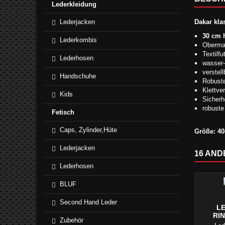
Lederkleidung
Lederjacken
Dakar kla
30 cm 
Lederkombis
Obermat
Textilf
Lederhosen
wasser-
verstel
Handschuhe
Robuste
Klettve
Kids
Sicherhe
robuste
Fetisch
Caps, Zylinder,Hüte
Größe: 4
Lederjacken
16 AND
Lederhosen
BLUF
Second Hand Leder
L
RI
Zubehör