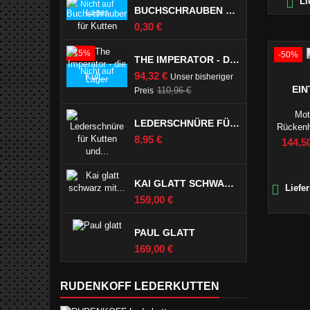

Li
Nicht auf
BUCHSCHRAUBEN FÜR KUTTEN
Lager
Preis
0,30 €
-15%
-50%
THE IMPERATOR - DIE KULT LEDERKUTTE
Nicht auf
Preis
94,32 €
Unser bisheriger
Lager
EI
Verkaufspreis
110,96 €
Preis
Mot
LEDERSCHNÜRE FÜR KUTTEN UND LEDERJEANS SCHWARZ
Rückenh
Preis
8,95 €
Preis
144,5
KAI GLATT SCHWARZ MIT PASPELTSCHEN

Liefer
Preis
159,00 €
PAUL GLATT
Preis
169,00 €
RUDENKOFF LEDERKUTTEN