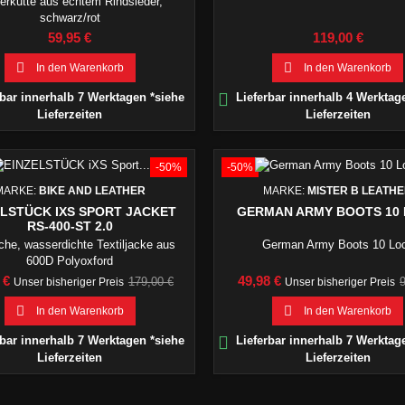
rkutte aus echtem Rindsleder,
schwarz/rot
Preis
Preis
59,95 €
119,00 €


In den Warenkorb
In den Warenkorb

bar innerhalb 7 Werktagen *siehe
Lieferbar innerhalb 4 Werktag
Lieferzeiten
Lieferzeiten
-50%
-50%
MARKE:
BIKE AND LEATHER
MARKE:
MISTER B LEATH
ELSTÜCK IXS SPORT JACKET
GERMAN ARMY BOOTS 10
RS-400-ST 2.0
iche, wasserdichte Textiljacke aus
German Army Boots 10 Lo
600D Polyoxford
Verkaufspreis
Preis
V
 €
49,98 €
179,00 €
Unser bisheriger Preis
Unser bisheriger Preis


In den Warenkorb
In den Warenkorb

bar innerhalb 7 Werktagen *siehe
Lieferbar innerhalb 7 Werktag
Lieferzeiten
Lieferzeiten