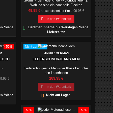
Storm - der neue Kinder-Motorradstiefel..2.
Wahl,da sind ein paar helle Flecken
drauf.Erfahrungsgemäß erzielt man hier mit
Preis
Verkaufspreis
49,98 €
99,95 €
Unser bisheriger Preis
WD40 gute Erfolge, um die Flecken zu
entfernen.

In den Warenkorb

en *siehe
Lieferbar innerhalb 7 Werktagen *siehe
Lieferzeiten
-50%
Nicht auf Lager
ER
MARKE:
GERMAS
 LOCH
LEDERSCHNÜRJEANS MEN
ch
Lederschnürjeans Men - der Klassiker unter
den Lederhosen
erkaufspreis
Preis
189,95 €
99,95 €

In den Warenkorb

en *siehe
Nicht auf Lager
-50%
-50%