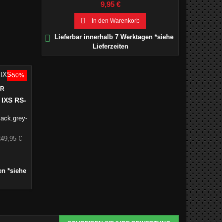
Preis
9,95 €

In den Warenkorb

Lieferbar innerhalb 7 Werktagen *siehe
Lieferzeiten
-50%
ER
IXS RS-
ack.grey-
erkaufspreis
249,95 €
en *siehe