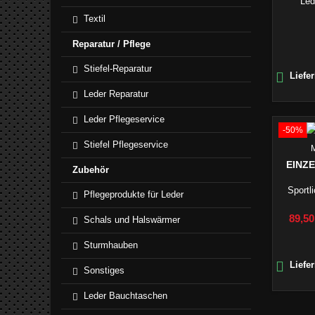
Lede
Textil
Reparatur / Pflege
Stiefel-Reparatur

Liefer
Leder Reparatur
Leder Pflegeservice
-50%
Stiefel Pflegeservice
EINZ
Zubehör
Sportl
Pflegeprodukte für Leder
Preis
89,50
Schals und Halswärmer
Sturmhauben

Liefer
Sonstiges
Leder Bauchtaschen