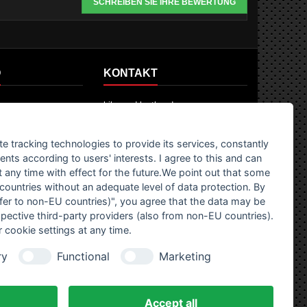
SCHREIBEN SIE IHRE BEWERTUNG
O
KONTAKT
fos
bike-and-leather.de
dungen
Vohbühlweg 18
73441 Bopfingen
te tracking technologies to provide its services, constantly
ts according to users' interests. I agree to this and can
ekturen
any time with effect for the future.We point out that some
Bitte beachten Sie das wir kein
 countries without an adequate level of data protection. By
Stationäres Ladengeschäft haben.
nsfer to non-EU countries)", you agree that the data may be
rrufen
Wir sind ein reiner Onlinehandel.
spective third-party providers (also from non-EU countries).
 cookie settings at any time.
Telefon:
0176 43236218 - Whats
App
ry
Functional
Marketing
Email:
info@bike-and-leather.de
Accept all