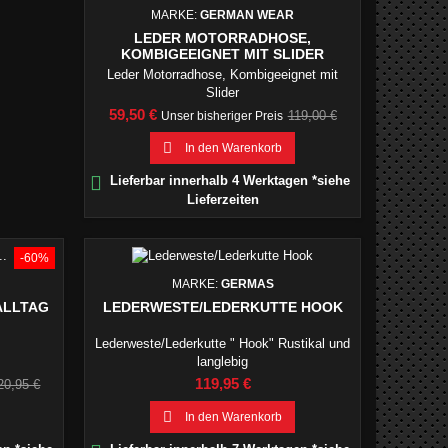
MARKE:
GERMAN WEAR
LEDER MOTORRADHOSE,
KOMBIGEEIGNET MIT SLIDER
Leder Motorradhose, Kombigeeignet mit
Slider
Preis
Verkaufspreis
59,50 €
119,00 €
Unser bisheriger Preis

In den Warenkorb

Lieferbar innerhalb 4 Werktagen *siehe
Lieferzeiten
-60%
MARKE:
GERMAS
ALLTAG
LEDERWESTE/LEDERKUTTE HOOK
Lederweste/Lederkutte " Hook" Rustikal und
langlebig
erkaufspreis
Preis
119,95 €
20,95 €

In den Warenkorb