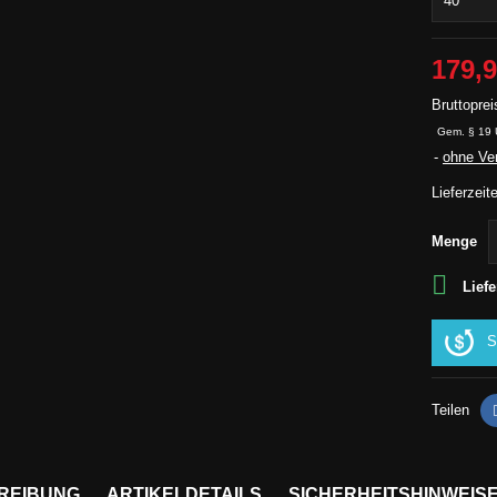
179,9
Bruttoprei
Gem. § 19 
ohne Ve
Lieferzeit
Menge

Liefe
S
Teilen
REIBUNG
ARTIKELDETAILS
SICHERHEITSHINWEIS