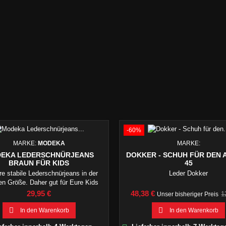
-60%
MARKE:
MODEKA
MARKE:
EKA LEDERSCHNÜRJEANS
DOKKER - SCHUH FÜR DEN 
BRAUN FÜR KIDS
45
e stabile Lederschnürjeans in der
Leder Dokker
ten Größe. Daher gut für Eure Kids
geignet!R E S T P O S T E N
Preis
Preis
V
29,95 €
48,38 €
1
Unser bisheriger Preis


In den Warenkorb
In den Warenkorb