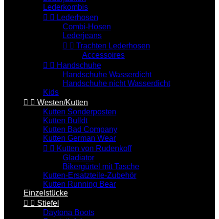
Lederkombis


Lederhosen
Combi-Hosen
Lederjeans


Trachten Lederhosen
Accessoires


Handschuhe
Handschuhe Wasserdicht
Handschuhe nicht Wasserdicht
Kids


Westen/Kutten
Kutten Sonderposten
Kutten Bulldt
Kutten Bad Company
Kutten German Wear


Kutten von Rudenkoff
Gladiator
Bikergürtel mit Tasche
Kutten-Ersatzteile-Zubehör
Kutten Running Bear
Einzelstücke


Stiefel
Daytona Boots