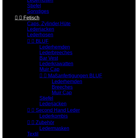
Lederhosen
Stiefel
Sonstiges


Fetisch
Caps, Zylinder,Hüte
Lederjacken
Lederhosen


BLUF
Lederhemden
Lederbreeches
Bar Vest
Lederkrawatten
Muir Cap


Maßanfertigungen BLUF
Lederhemden
Breeches
Muir Cap
Stiefel
Lederjacken


Second Hand Leder
Lederkombis


Zubehör
Ledermasken
Textil