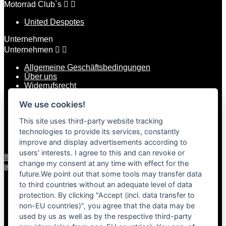
Motorrad Club`s


United Despotes
Unternehmen
Unternehmen


Allgemeine Geschäftsbedingungen
Über uns
Widerrufsrecht
Datenschutz
Versand und Zahlung
We use cookies!
Lieferzeiten*
This site uses third-party website tracking
Klarna Zahlungsbedingungen
Impressum
technologies to provide its services, constantly
Kontakt
improve and display advertisements according to
users' interests. I agree to this and can revoke or
Ihr Konto
change my consent at any time with effect for the
Ihr Konto


future.We point out that some tools may transfer data
to third countries without an adequate level of data
Persönliche Infos
Warenrücksendungen
protection. By clicking "Accept (incl. data transfer to
Bestellungen
non-EU countries)", you agree that the data may be
Rechnungskorrekturen
used by us as well as by the respective third-party
Adressen