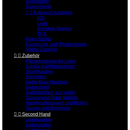
Sportstiefel
Tourenstiefel


Enduro-Crosstiefel
IXS
Leatt
Sonstige Marken
TCX
Retro Stiefel
Klassische und Westernboots
Stiefel Zubehör


Zubehör
Pflegeprodukte für Leder
Schals und Halswärmer
Sturmhauben
Sonstiges
Leder Bauchtaschen
Ledergürtel
Satteltaschen aus Leder
Trucker und Biker Wallets
Handyhalterungen und Hüllen
Tassen und Bierkrüge


Second Hand
Lederkombis
Lederjacken