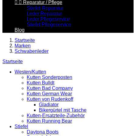


Reparatur / Pflege
Stiefel-Reparatur
Leder Reparatur
Leder Pflegeservice
Stiefel Pflegeservice
Blog
Startseite
Marken
Schwabenleder
Startseite
Westen/Kutten
Kutten Sonderposten
Kutten Bulldt
Kutten Bad Company
Kutten German Wear
Kutten von Rudenkoff
Gladiator
Bikergürtel mit Tasche
Kutten-Ersatzteile-Zubehör
Kutten Running Bear
Stiefel
Daytona Boots