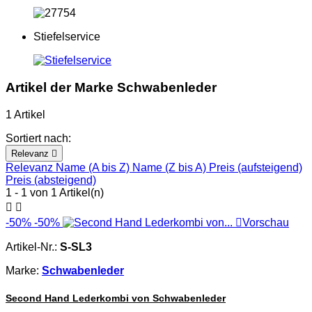
Stiefelservice
Artikel der Marke Schwabenleder
1 Artikel
Sortiert nach:
Relevanz

Relevanz
Name (A bis Z)
Name (Z bis A)
Preis (aufsteigend)
Preis (absteigend)
1 - 1 von 1 Artikel(n)


-50%
-50%

Vorschau
Artikel-Nr.:
S-SL3
Marke:
Schwabenleder
Second Hand Lederkombi von Schwabenleder