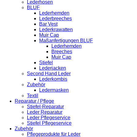
Lederhosen
BLUF
Lederhemden
Lederbreeches
Bar Vest
Lederkrawatten
Muir Cap
Maßanfertigungen BLUF
Lederhemden
Breeches
Muir Cap
Stiefel
Lederjacken
Second Hand Leder
Lederkombis
Zubehör
Ledermasken
Textil
Reparatur / Pflege
Stiefel-Reparatur
Leder Reparatur
Leder Pflegeservice
Stiefel Pflegeservice
Zubehör
Pflegeprodukte für Leder