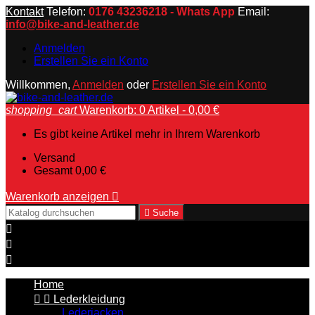
Kontakt
Telefon:
0176 43236218 - Whats App
Email:
info@bike-and-leather.de
Anmelden
Erstellen Sie ein Konto
Willkommen,
Anmelden
oder
Erstellen Sie ein Konto
shopping_cart
Warenkorb:
0
Artikel - 0,00 €
Es gibt keine Artikel mehr in Ihrem Warenkorb
Versand
Gesamt
0,00 €
Warenkorb anzeigen


Suche



Home


Lederkleidung
Lederjacken