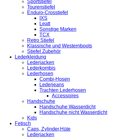
Sportstiefel
Tourenstiefel
Enduro-Crosstiefel
IXS
Leatt
Sonstige Marken
TCX
Retro Stiefel
Klassische und Westernboots
Stiefel Zubehör
Lederkleidung
Lederjacken
Lederkombis
Lederhosen
Combi-Hosen
Lederjeans
Trachten Lederhosen
Accessoires
Handschuhe
Handschuhe Wasserdicht
Handschuhe nicht Wasserdicht
Kids
Fetisch
Caps, Zylinder,Hüte
Lederjacken